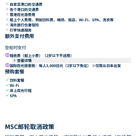
close
自家至港口的交通费
close
各个港口的交通费
close
靠港观光游费用
close
船上个人费用，例如饮料费、赌场、商店、Wi-Fi、SPA、洗衣等
close
海外旅行伤害保险
close
行李快递服务
额外支付费用
登船时支付
paid
服务费（船上小费）（2岁以下不适用）
keyboard_arrow_right
查看详情
paid
国际观光旅客税：每人3,000日元（2岁以下免征） ※仅限从日本出发
预购套餐
check
饮料套餐
check
Wi-Fi
check
岸上观光行程
check
SPA
MSC邮轮取消政策