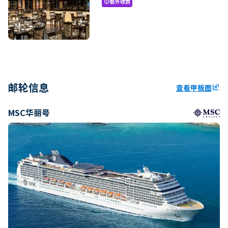
额外收费
paid
邮轮信息
查看甲板图
ungroup
MSC华丽号