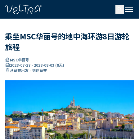
ading...
载
menu
…
search
乘坐MSC华丽号的地中海环游8日游轮
旅程
directions_boat
MSC华丽号
card_travel
2028-07-27
-
2028-08-03
(
8天
)
location_on
从马赛出发 - 到达马赛