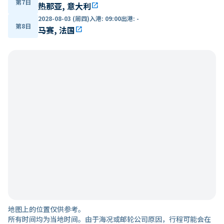
第7日
热那亚, 意大利
open_in_new
2028-08-03 (周四)
入港
:
09:00
出港
:
-
第8日
马赛, 法国
open_in_new
地图上的位置仅供参考。
所有时间均为当地时间。由于海况或邮轮公司原因，行程可能会在