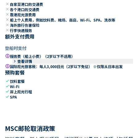
close
自家至港口的交通费
close
各个港口的交通费
close
靠港观光游费用
close
船上个人费用，例如饮料费、赌场、商店、Wi-Fi、SPA、洗衣等
close
海外旅行伤害保险
close
行李快递服务
额外支付费用
登船时支付
paid
服务费（船上小费）（2岁以下不适用）
keyboard_arrow_right
查看详情
paid
国际观光旅客税：每人3,000日元（2岁以下免征） ※仅限从日本出发
预购套餐
check
饮料套餐
check
Wi-Fi
check
岸上观光行程
check
SPA
MSC邮轮取消政策