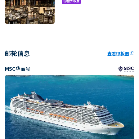
额外收费
paid
邮轮信息
查看甲板图
ungroup
MSC华丽号