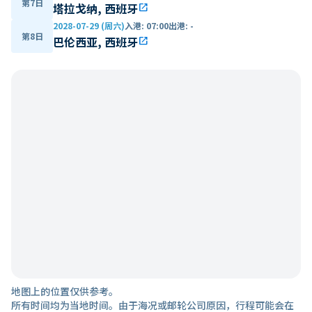
第7日
塔拉戈纳, 西班牙
open_in_new
2028-07-29 (周六)
入港
:
07:00
出港
:
-
第8日
巴伦西亚, 西班牙
open_in_new
地图上的位置仅供参考。
所有时间均为当地时间。由于海况或邮轮公司原因，行程可能会在