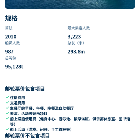
规格
首航
最大乘客人数
2010
3,223
船员人数
总长（米）
987
293.8
m
总吨位
95,128
t
邮轮票价包含项目
check
住宿费用
check
交通费用
check
主餐厅的早餐、午餐、晚餐及自助餐厅
check
表演、活动等娱乐项目
check
船上设施使用费（健身中心、游泳池、按摩浴缸、俱乐部休息室、图书馆
等）
check
船上活动（游戏、问答、手工课程等）
邮轮票价不包含项目