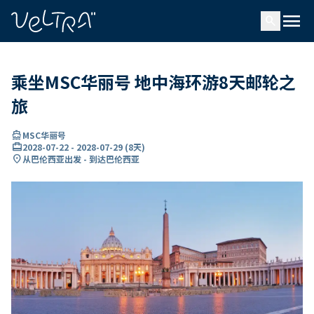
ading...
载
menu
…
search
乘坐MSC华丽号 地中海环游8天邮轮之
旅
directions_boat
MSC华丽号
card_travel
2028-07-22
-
2028-07-29
(
8天
)
location_on
从巴伦西亚出发 - 到达巴伦西亚