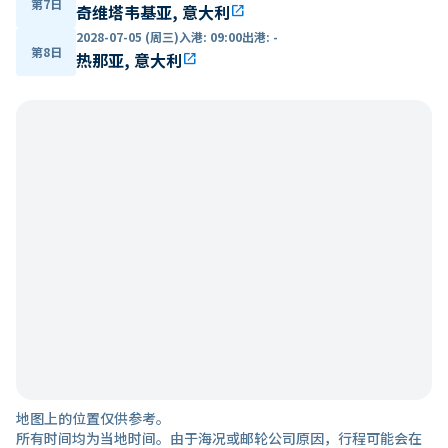
第7日
奇维塔韦基亚, 意大利
open_in_new
2028-07-05 (周三)
入港
:
09:00
出港
:
-
第8日
热那亚, 意大利
open_in_new
地图上的位置仅供参考。
所有时间均为当地时间。由于海况或邮轮公司原因，行程可能会在