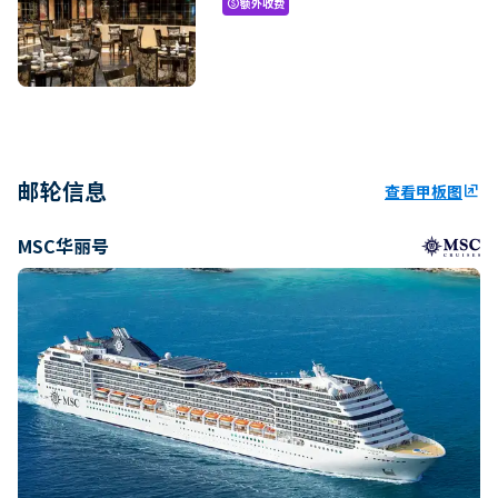
额外收费
paid
邮轮信息
查看甲板图
ungroup
MSC华丽号