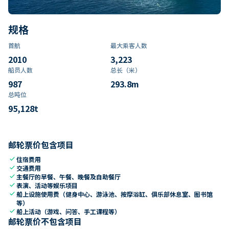
规格
首航
最大乘客人数
2010
3,223
船员人数
总长（米）
987
293.8
m
总吨位
95,128
t
邮轮票价包含项目
check
住宿费用
check
交通费用
check
主餐厅的早餐、午餐、晚餐及自助餐厅
check
表演、活动等娱乐项目
check
船上设施使用费（健身中心、游泳池、按摩浴缸、俱乐部休息室、图书馆
等）
check
船上活动（游戏、问答、手工课程等）
邮轮票价不包含项目