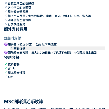
close
自家至港口的交通费
close
各个港口的交通费
close
靠港观光游费用
close
船上个人费用，例如饮料费、赌场、商店、Wi-Fi、SPA、洗衣等
close
海外旅行伤害保险
close
行李快递服务
额外支付费用
登船时支付
paid
服务费（船上小费）（2岁以下不适用）
keyboard_arrow_right
查看详情
paid
国际观光旅客税：每人3,000日元（2岁以下免征） ※仅限从日本出发
预购套餐
check
饮料套餐
check
Wi-Fi
check
岸上观光行程
check
SPA
MSC邮轮取消政策