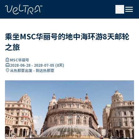
ading...
载
menu
…
search
乘坐MSC华丽号的地中海环游8天邮轮
之旅
directions_boat
MSC华丽号
card_travel
2028-06-28
-
2028-07-05
(
8天
)
location_on
从热那亚出发 - 到达热那亚