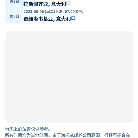
第7日
拉斯佩齐亚, 意大利
open_in_new
2028-06-06 (周二)
入港
:
07:00
出港
:
-
第8日
奇维塔韦基亚, 意大利
open_in_new
地图上的位置仅供参考。
所有时间均为当地时间。由于海况或邮轮公司原因，行程可能会在