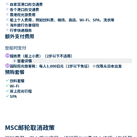
close
自家至港口的交通费
close
各个港口的交通费
close
靠港观光游费用
close
船上个人费用，例如饮料费、赌场、商店、Wi-Fi、SPA、洗衣等
close
海外旅行伤害保险
close
行李快递服务
额外支付费用
登船时支付
paid
服务费（船上小费）（2岁以下不适用）
keyboard_arrow_right
查看详情
paid
国际观光旅客税：每人3,000日元（2岁以下免征） ※仅限从日本出发
预购套餐
check
饮料套餐
check
Wi-Fi
check
岸上观光行程
check
SPA
MSC邮轮取消政策