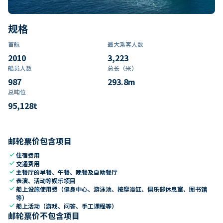
规格
首航
最大乘客人数
2010
3,223
船员人数
总长（米）
987
293.8
m
总吨位
95,128
t
邮轮票价包含项目
check
住宿费用
check
交通费用
check
主餐厅的早餐、午餐、晚餐及自助餐厅
check
表演、活动等娱乐项目
check
船上设施使用费（健身中心、游泳池、按摩浴缸、俱乐部休息室、图书馆
等）
check
船上活动（游戏、问答、手工课程等）
邮轮票价不包含项目