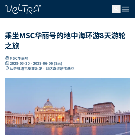
ading...
载
menu
…
search
乘坐MSC华丽号的地中海环游8天游轮
之旅
directions_boat
MSC华丽号
card_travel
2028-05-30
-
2028-06-06
(
8天
)
location_on
从奇维塔韦基亚出发 - 到达奇维塔韦基亚