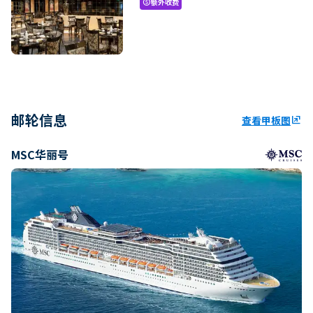
额外收费
paid
邮轮信息
查看甲板图
ungroup
MSC华丽号