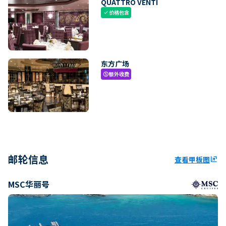
QUATTRO VENTI
价格包含
check
东方广场
额外收费
paid
邮轮信息
查看甲板图
ungroup
MSC华丽号