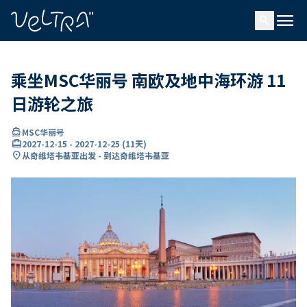
ading...
载
menu
…
search
乘坐MSC华丽号 南欧及地中海环游 11
日游轮之旅
directions_boat
MSC华丽号
card_travel
2027-12-15
-
2027-12-25
(
11天
)
location_on
从奇维塔韦基亚出发 - 到达奇维塔韦基亚