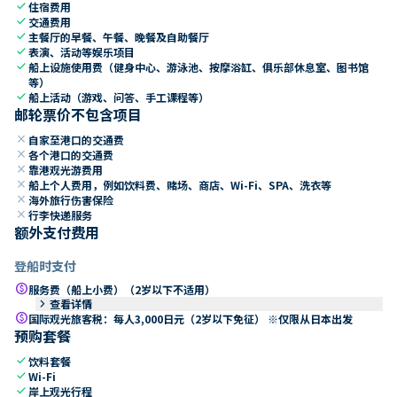
check
住宿费用
check
交通费用
check
主餐厅的早餐、午餐、晚餐及自助餐厅
check
表演、活动等娱乐项目
check
船上设施使用费（健身中心、游泳池、按摩浴缸、俱乐部休息室、图书馆
等）
check
船上活动（游戏、问答、手工课程等）
邮轮票价不包含项目
close
自家至港口的交通费
close
各个港口的交通费
close
靠港观光游费用
close
船上个人费用，例如饮料费、赌场、商店、Wi-Fi、SPA、洗衣等
close
海外旅行伤害保险
close
行李快递服务
额外支付费用
登船时支付
paid
服务费（船上小费）（2岁以下不适用）
keyboard_arrow_right
查看详情
paid
国际观光旅客税：每人3,000日元（2岁以下免征） ※仅限从日本出发
预购套餐
check
饮料套餐
check
Wi-Fi
check
岸上观光行程