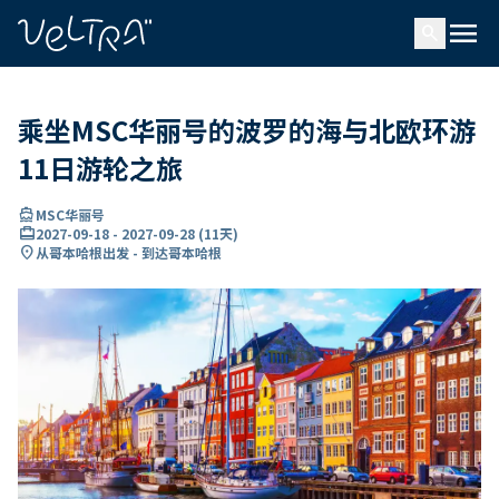
ading...
载
menu
…
search
乘坐MSC华丽号的波罗的海与北欧环游
11日游轮之旅
directions_boat
MSC华丽号
card_travel
2027-09-18
-
2027-09-28
(
11天
)
location_on
从哥本哈根出发 - 到达哥本哈根