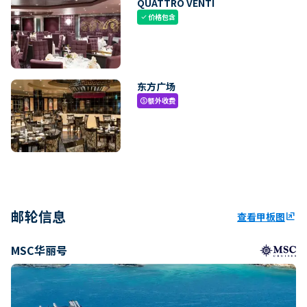
QUATTRO VENTI
价格包含
check
东方广场
额外收费
paid
邮轮信息
查看甲板图
ungroup
MSC华丽号