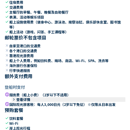
check
住宿费用
check
交通费用
check
主餐厅的早餐、午餐、晚餐及自助餐厅
check
表演、活动等娱乐项目
check
船上设施使用费（健身中心、游泳池、按摩浴缸、俱乐部休息室、图书馆
等）
check
船上活动（游戏、问答、手工课程等）
邮轮票价不包含项目
close
自家至港口的交通费
close
各个港口的交通费
close
靠港观光游费用
close
船上个人费用，例如饮料费、赌场、商店、Wi-Fi、SPA、洗衣等
close
海外旅行伤害保险
close
行李快递服务
额外支付费用
登船时支付
paid
服务费（船上小费）（2岁以下不适用）
keyboard_arrow_right
查看详情
paid
国际观光旅客税：每人3,000日元（2岁以下免征） ※仅限从日本出发
预购套餐
check
饮料套餐
check
Wi-Fi
check
岸上观光行程