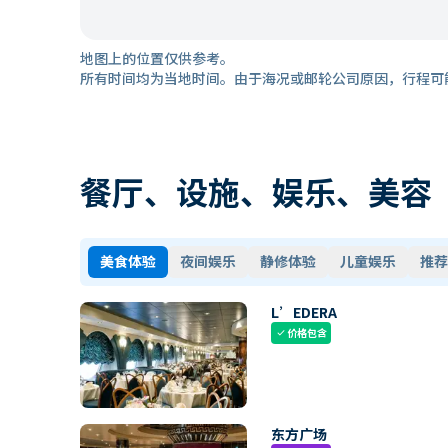
地图上的位置仅供参考。
所有时间均为当地时间。由于海况或邮轮公司原因，行程可
餐厅、设施、娱乐、美容
美食体验
夜间娱乐
静修体验
儿童娱乐
推荐
L’EDERA
价格包含
check
东方广场