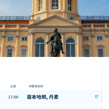
出港
停靠港名称
哥本哈根, 丹麦
17:00
open_in_new