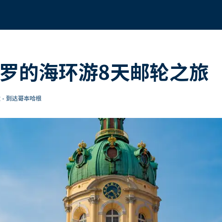
波罗的海环游8天邮轮之旅
 - 到达哥本哈根