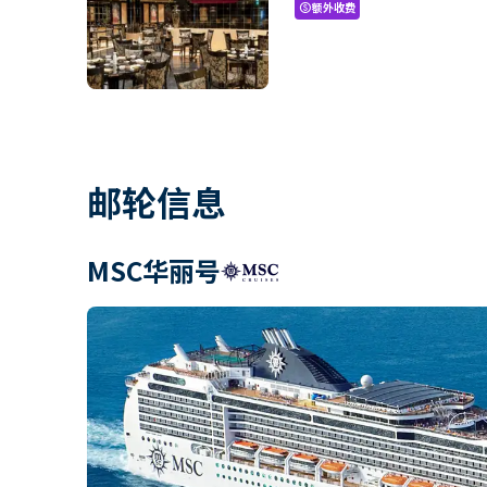
额外收费
paid
邮轮信息
MSC华丽号