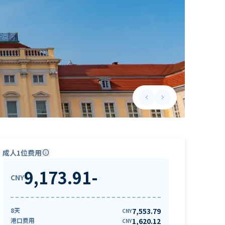
keyboard_arrow_left
keyboard_arrow_right
Previous slide
Next slide
成人1位费用
info
9,173.91
-
CNY
8天
7,553.79
CNY
港口费用
1,620.12
CNY