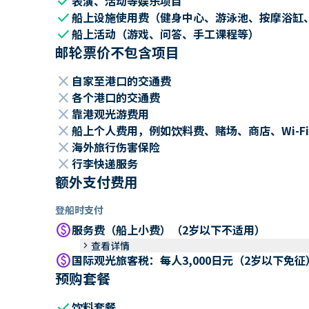
check
表演、活动等娱乐项目
check
船上设施使用费（健身中心、游泳池、按摩浴缸
check
船上活动（游戏、问答、手工课程等）
邮轮票价不包含项目
close
自家至港口的交通费
close
各个港口的交通费
close
靠港观光游费用
close
船上个人费用，例如饮料费、赌场、商店、Wi-Fi
close
海外旅行伤害保险
close
行李快递服务
额外支付费用
登船时支付
paid
服务费（船上小费）（2岁以下不适用）
keyboard_arrow_right
查看详情
paid
国际观光旅客税：每人3,000日元（2岁以下免征
预购套餐
check
饮料套餐