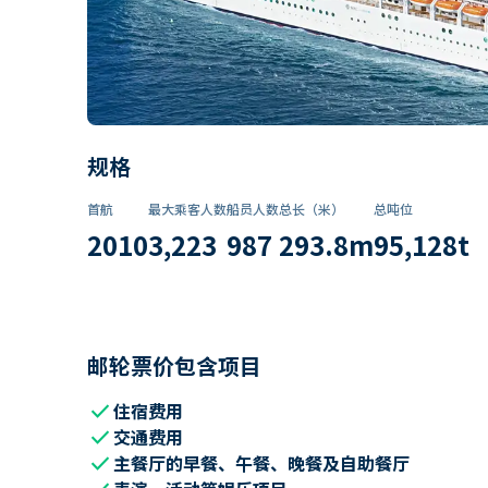
规格
首航
最大乘客人数
船员人数
总长（米）
总吨位
2010
3,223
987
293.8
m
95,128
t
邮轮票价包含项目
check
住宿费用
check
交通费用
check
主餐厅的早餐、午餐、晚餐及自助餐厅