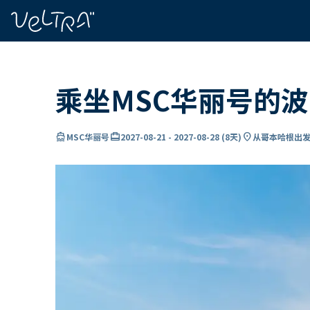
ading...
载
…
乘坐MSC华丽号的
directions_boat
card_travel
location_on
MSC华丽号
2027-08-21
-
2027-08-28
(
8天
)
从哥本哈根出发