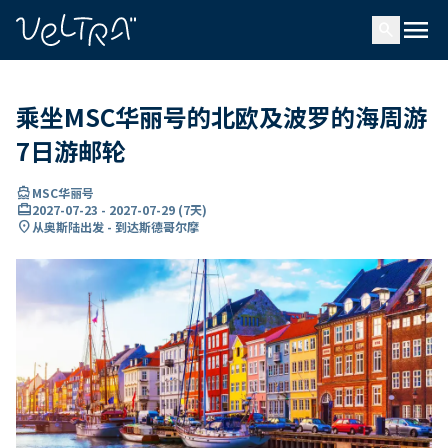
ading...
载
menu
…
search
乘坐MSC华丽号的北欧及波罗的海周游
7日游邮轮
directions_boat
MSC华丽号
card_travel
2027-07-23
-
2027-07-29
(
7天
)
location_on
从奥斯陆出发 - 到达斯德哥尔摩