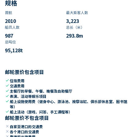
规格
首航
最大乘客人数
2010
3,223
船员人数
总长（米）
987
293.8
m
总吨位
95,128
t
邮轮票价包含项目
check
住宿费用
check
交通费用
check
主餐厅的早餐、午餐、晚餐及自助餐厅
check
表演、活动等娱乐项目
check
船上设施使用费（健身中心、游泳池、按摩浴缸、俱乐部休息室、图书馆
等）
check
船上活动（游戏、问答、手工课程等）
邮轮票价不包含项目
close
自家至港口的交通费
close
各个港口的交通费
close
靠港观光游费用