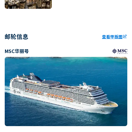
邮轮信息
查看甲板图
ungroup
MSC华丽号