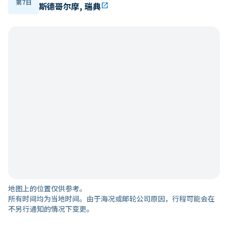
第7日
斯德哥尔摩, 瑞典
open_in_new
地图上的位置仅供参考。
所有时间均为当地时间。由于海况或邮轮公司原因，行程可能会在
不另行通知的情况下变更。