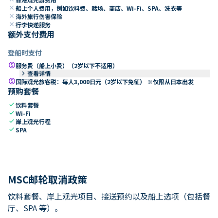
close
船上个人费用，例如饮料费、赌场、商店、Wi-Fi、SPA、洗衣等
close
海外旅行伤害保险
close
行李快递服务
额外支付费用
登船时支付
paid
服务费（船上小费）（2岁以下不适用）
keyboard_arrow_right
查看详情
paid
国际观光旅客税：每人3,000日元（2岁以下免征） ※仅限从日本出发
预购套餐
check
饮料套餐
check
Wi-Fi
check
岸上观光行程
check
SPA
MSC邮轮取消政策
饮料套餐、岸上观光项目、接送预约以及船上选项（包括餐
厅、SPA 等）。