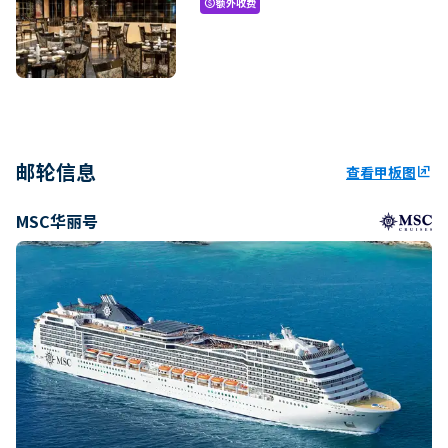
额外收费
paid
邮轮信息
查看甲板图
ungroup
MSC华丽号