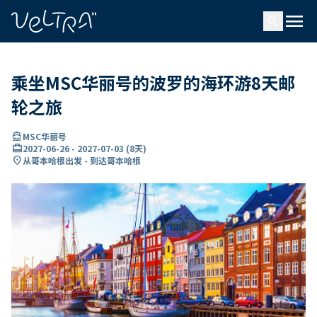
ading...
载
menu
…
search
乘坐MSC华丽号的波罗的海环游8天邮
轮之旅
directions_boat
MSC华丽号
card_travel
2027-06-26
-
2027-07-03
(
8天
)
location_on
从哥本哈根出发 - 到达哥本哈根