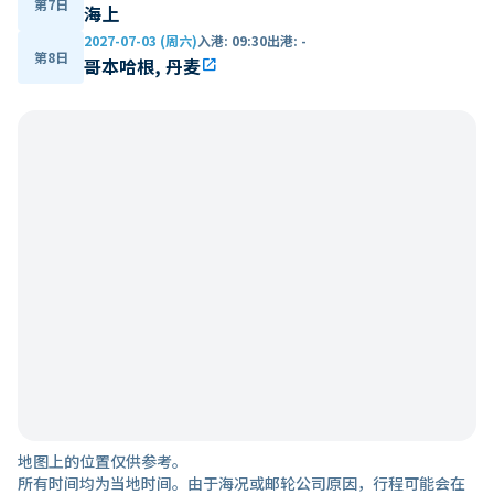
第7日
海上
2027-07-03 (周六)
入港
:
09:30
出港
:
-
第8日
哥本哈根, 丹麦
open_in_new
地图上的位置仅供参考。
所有时间均为当地时间。由于海况或邮轮公司原因，行程可能会在