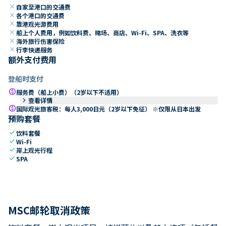
close
自家至港口的交通费
close
各个港口的交通费
close
靠港观光游费用
close
船上个人费用，例如饮料费、赌场、商店、Wi-Fi、SPA、洗衣等
close
海外旅行伤害保险
close
行李快递服务
额外支付费用
登船时支付
paid
服务费（船上小费）（2岁以下不适用）
keyboard_arrow_right
查看详情
paid
国际观光旅客税：每人3,000日元（2岁以下免征） ※仅限从日本出发
预购套餐
check
饮料套餐
check
Wi-Fi
check
岸上观光行程
check
SPA
MSC邮轮取消政策