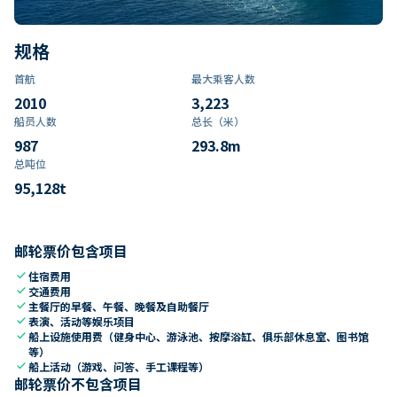
规格
首航
最大乘客人数
2010
3,223
船员人数
总长（米）
987
293.8
m
总吨位
95,128
t
邮轮票价包含项目
check
住宿费用
check
交通费用
check
主餐厅的早餐、午餐、晚餐及自助餐厅
check
表演、活动等娱乐项目
check
船上设施使用费（健身中心、游泳池、按摩浴缸、俱乐部休息室、图书馆
等）
check
船上活动（游戏、问答、手工课程等）
邮轮票价不包含项目