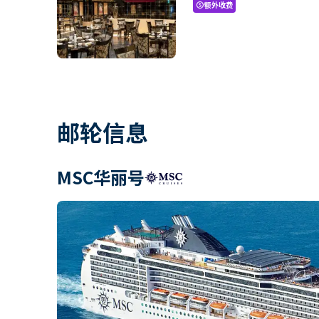
额外收费
paid
邮轮信息
MSC华丽号