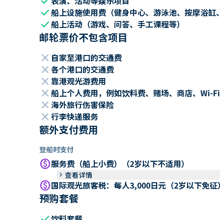
check
表演、活动等娱乐项目
check
船上设施使用费（健身中心、游泳池、按摩浴缸
check
船上活动（游戏、问答、手工课程等）
邮轮票价不包含项目
close
自家至港口的交通费
close
各个港口的交通费
close
靠港观光游费用
close
船上个人费用，例如饮料费、赌场、商店、Wi-Fi
close
海外旅行伤害保险
close
行李快递服务
额外支付费用
登船时支付
paid
服务费（船上小费）（2岁以下不适用）
keyboard_arrow_right
查看详情
paid
国际观光旅客税：每人3,000日元（2岁以下免征
预购套餐
check
饮料套餐