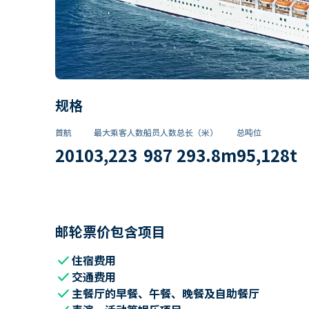
规格
首航
最大乘客人数
船员人数
总长（米）
总吨位
2010
3,223
987
293.8
m
95,128
t
邮轮票价包含项目
check
住宿费用
check
交通费用
check
主餐厅的早餐、午餐、晚餐及自助餐厅