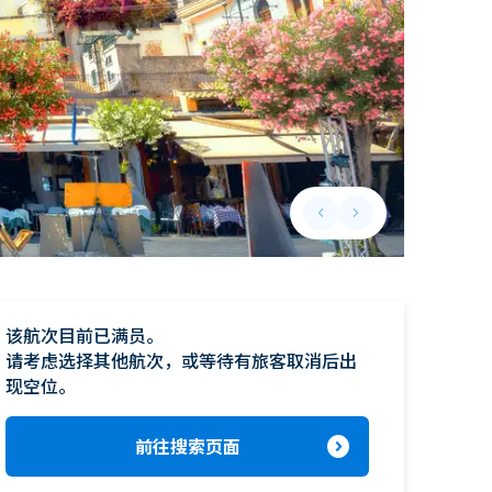
keyboard_arrow_left
keyboard_arrow_right
Previous slide
Next slide
该航次目前已满员。

请考虑选择其他航次，或等待有旅客取消后出
现空位。
expand_circle_right
前往搜索页面