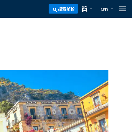
menu
簡
搜索邮轮
CNY
arrow_drop_down
arrow_drop_down
search