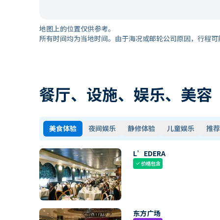
地图上的位置仅供参考。
所有时间均为当地时间。由于海况或邮轮公司原因，行程可
餐厅、设施、娱乐、美容
美食体验
夜间娱乐
静修体验
儿童娱乐
推荐
L’EDERA
价格包含
check
东方广场