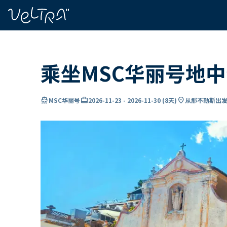
ading...
载
…
乘坐MSC华丽号地
directions_boat
card_travel
location_on
MSC华丽号
2026-11-23
-
2026-11-30
(
8天
)
从那不勒斯出发