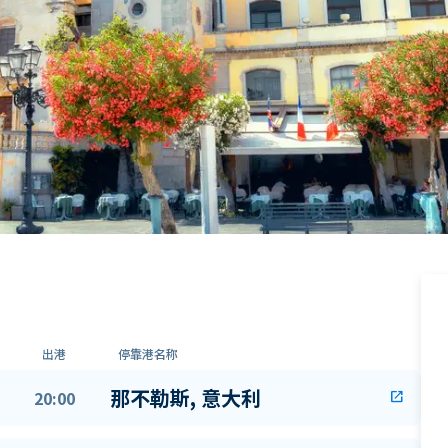
出港
停靠港名称
那不勒斯, 意大利
20:00
open_in_new