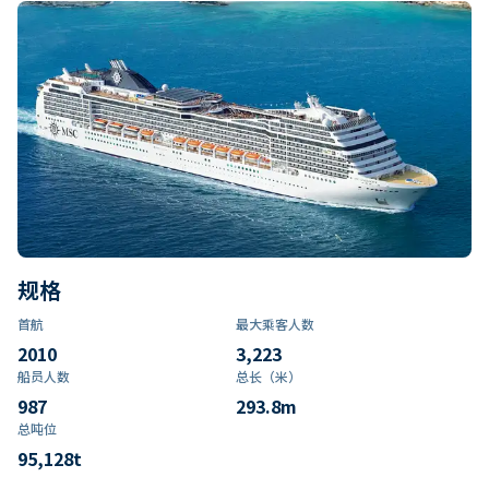
规格
首航
最大乘客人数
2010
3,223
船员人数
总长（米）
987
293.8
m
总吨位
95,128
t