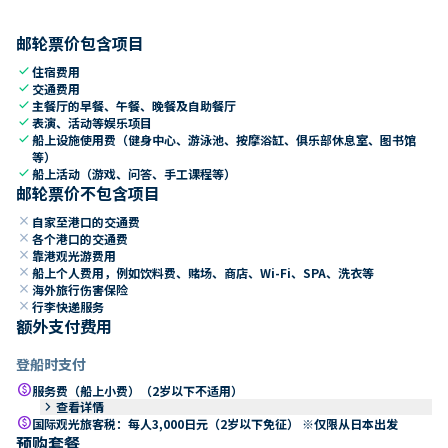
邮轮票价包含项目
check
住宿费用
check
交通费用
check
主餐厅的早餐、午餐、晚餐及自助餐厅
check
表演、活动等娱乐项目
check
船上设施使用费（健身中心、游泳池、按摩浴缸、俱乐部休息室、图书馆
等）
check
船上活动（游戏、问答、手工课程等）
邮轮票价不包含项目
close
自家至港口的交通费
close
各个港口的交通费
close
靠港观光游费用
close
船上个人费用，例如饮料费、赌场、商店、Wi-Fi、SPA、洗衣等
close
海外旅行伤害保险
close
行李快递服务
额外支付费用
登船时支付
paid
服务费（船上小费）（2岁以下不适用）
keyboard_arrow_right
查看详情
paid
国际观光旅客税：每人3,000日元（2岁以下免征） ※仅限从日本出发
预购套餐