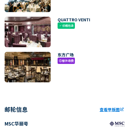
QUATTRO VENTI
价格包含
check
东方广场
额外收费
paid
邮轮信息
查看甲板图
ungroup
MSC华丽号