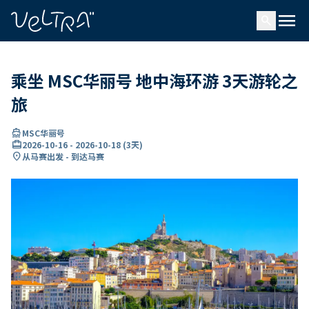
ading...
载
menu
…
search
乘坐 MSC华丽号 地中海环游 3天游轮之
旅
directions_boat
MSC华丽号
card_travel
2026-10-16
-
2026-10-18
(
3天
)
location_on
从马赛出发 - 到达马赛