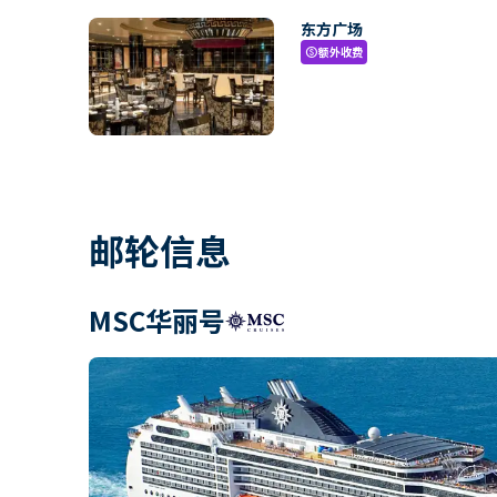
东方广场
额外收费
paid
邮轮信息
MSC华丽号