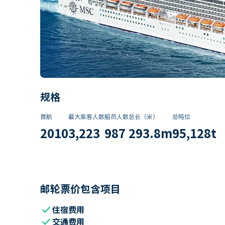
规格
首航
最大乘客人数
船员人数
总长（米）
总吨位
2010
3,223
987
293.8
m
95,128
t
邮轮票价包含项目
check
住宿费用
check
交通费用