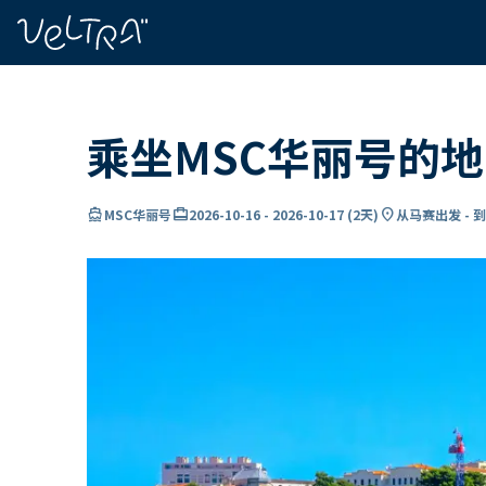
ading...
载
…
乘坐MSC华丽号的
directions_boat
card_travel
location_on
MSC华丽号
2026-10-16
-
2026-10-17
(
2天
)
从马赛出发 - 