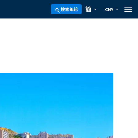
menu
簡
搜索邮轮
CNY
arrow_drop_down
arrow_drop_down
search