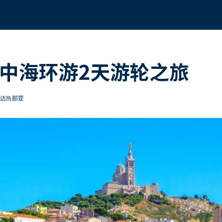
地中海环游2天游轮之旅
到达热那亚