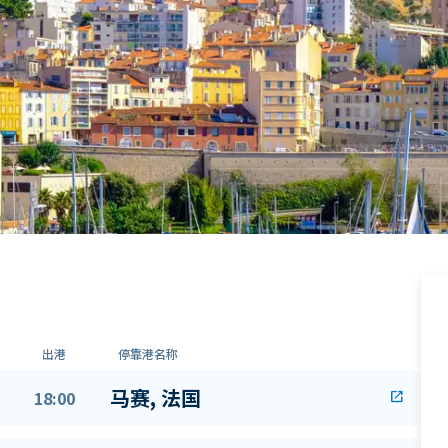
出港
停靠港名称
马赛, 法国
18:00
open_in_new