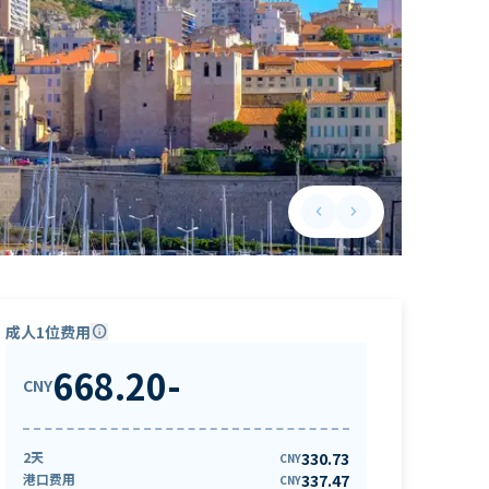
keyboard_arrow_left
keyboard_arrow_right
Previous slide
Next slide
成人1位费用
info
668.20
-
CNY
2天
330.73
CNY
港口费用
337.47
CNY