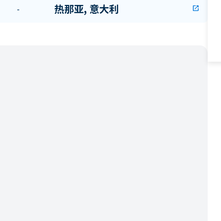
热那亚, 意大利
-
open_in_new