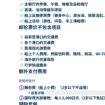
check
主餐厅的早餐、午餐、晚餐及自助餐厅
check
表演、活动等娱乐项目
check
船上设施使用费（健身中心、游泳池、按摩浴缸
check
船上活动（游戏、问答、手工课程等）
邮轮票价不包含项目
close
自家至港口的交通费
close
各个港口的交通费
close
靠港观光游费用
close
船上个人费用，例如饮料费、赌场、商店、Wi-Fi
close
海外旅行伤害保险
close
行李快递服务
额外支付费用
登船时支付
paid
服务费（船上小费）（2岁以下不适用）
keyboard_arrow_right
查看详情
paid
国际观光旅客税：每人3,000日元（2岁以下免征
预购套餐