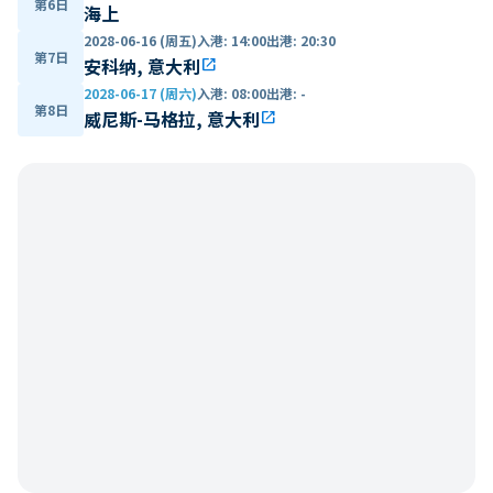
第6日
海上
2028-06-16 (周五)
入港
:
14:00
出港
:
20:30
第7日
安科纳, 意大利
open_in_new
2028-06-17 (周六)
入港
:
08:00
出港
:
-
第8日
威尼斯-马格拉, 意大利
open_in_new