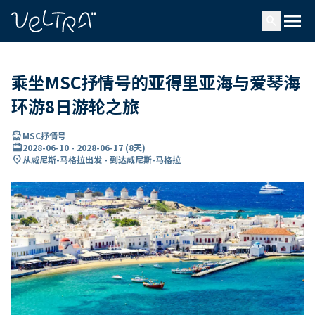
ading...
载
menu
…
search
乘坐MSC抒情号的亚得里亚海与爱琴海
环游8日游轮之旅
directions_boat
MSC抒情号
card_travel
2028-06-10
-
2028-06-17
(
8天
)
location_on
从威尼斯-马格拉出发 - 到达威尼斯-马格拉