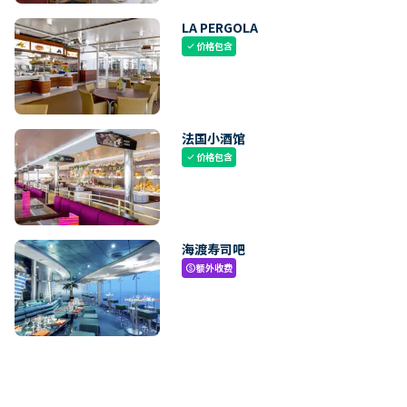
LA PERGOLA
价格包含
check
法国小酒馆
价格包含
check
海渡寿司吧
额外收费
paid