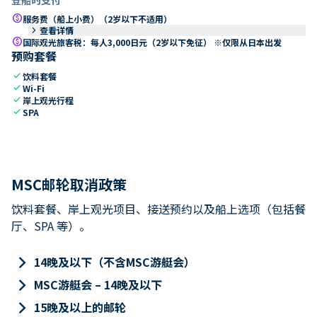
paid
服务费（船上小费）（2岁以下不适用）
keyboard_arrow_right
查看详情
paid
国际观光旅客税：每人3,000日元（2岁以下免征） ※仅限从日本出发
预购套餐
check
饮料套餐
check
Wi-Fi
check
岸上观光行程
check
SPA
MSC邮轮取消政策
饮料套餐、岸上观光项目、接送预约以及船上选项（包括餐
厅、SPA 等）。
keyboard_arrow_right
14晚及以下（不含MSC游艇会）
keyboard_arrow_right
MSC游艇会 – 14晚及以下
keyboard_arrow_right
15晚及以上的邮轮