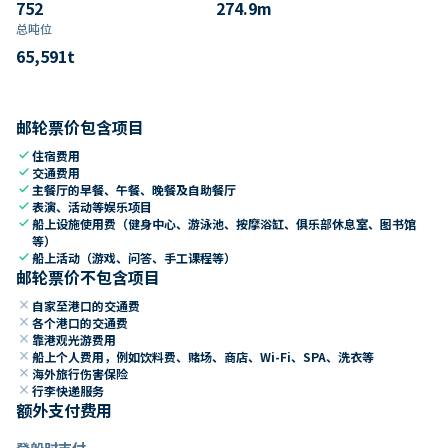
752
274.9
m
总吨位
65,591
t
邮轮票价包含项目
check
住宿费用
check
交通费用
check
主餐厅的早餐、午餐、晚餐及自助餐厅
check
表演、活动等娱乐项目
check
船上设施使用费（健身中心、游泳池、按摩浴缸、俱乐部休息室、图书馆
等）
check
船上活动（游戏、问答、手工课程等）
邮轮票价不包含项目
close
自家至港口的交通费
close
各个港口的交通费
close
靠港观光游费用
close
船上个人费用，例如饮料费、赌场、商店、Wi-Fi、SPA、洗衣等
close
海外旅行伤害保险
close
行李快递服务
额外支付费用
登船时支付