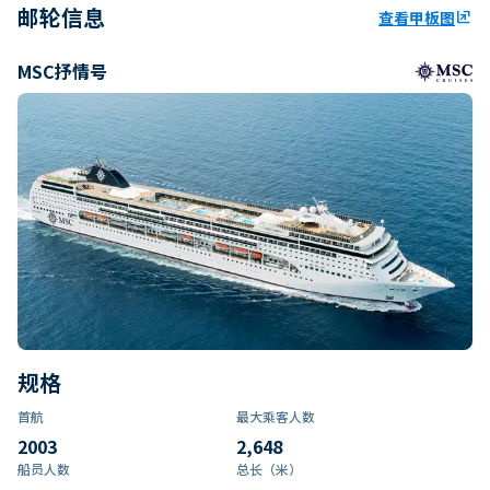
邮轮信息
查看甲板图
ungroup
MSC抒情号
规格
首航
最大乘客人数
2003
2,648
船员人数
总长（米）