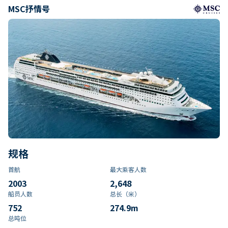
MSC抒情号
规格
首航
最大乘客人数
2003
2,648
船员人数
总长（米）
752
274.9
m
总吨位