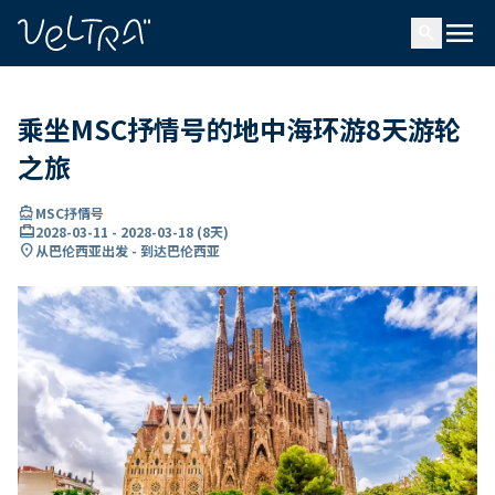
ading...
载
menu
…
search
乘坐MSC抒情号的地中海环游8天游轮
之旅
directions_boat
MSC抒情号
card_travel
2028-03-11
-
2028-03-18
(
8天
)
location_on
从巴伦西亚出发 - 到达巴伦西亚