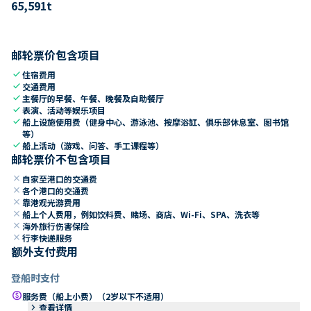
65,591
t
邮轮票价包含项目
check
住宿费用
check
交通费用
check
主餐厅的早餐、午餐、晚餐及自助餐厅
check
表演、活动等娱乐项目
check
船上设施使用费（健身中心、游泳池、按摩浴缸、俱乐部休息室、图书馆
等）
check
船上活动（游戏、问答、手工课程等）
邮轮票价不包含项目
close
自家至港口的交通费
close
各个港口的交通费
close
靠港观光游费用
close
船上个人费用，例如饮料费、赌场、商店、Wi-Fi、SPA、洗衣等
close
海外旅行伤害保险
close
行李快递服务
额外支付费用
登船时支付
paid
服务费（船上小费）（2岁以下不适用）
keyboard_arrow_right
查看详情