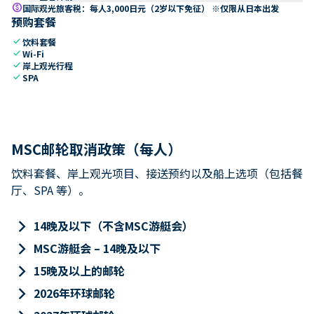
paid
国际观光旅客税：每人3,000日元（2岁以下免征） ※仅限从日本出发
预购套餐
check
饮料套餐
check
Wi-Fi
check
岸上观光行程
check
SPA
MSC邮轮取消政策（每人）
饮料套餐、岸上观光项目、接送预约以及船上选项（包括餐
厅、SPA 等）。
keyboard_arrow_right
14晚及以下（不含MSC游艇会）
keyboard_arrow_right
MSC游艇会 – 14晚及以下
keyboard_arrow_right
15晚及以上的邮轮
keyboard_arrow_right
2026年环球邮轮