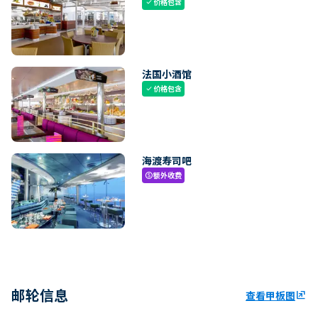
价格包含
check
法国小酒馆
价格包含
check
海渡寿司吧
额外收费
paid
邮轮信息
查看甲板图
ungroup