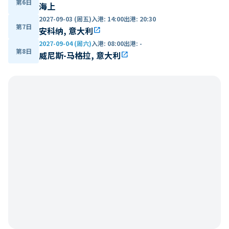
第6日
海上
2027-09-03 (周五)
入港
:
14:00
出港
:
20:30
第7日
安科纳, 意大利
open_in_new
2027-09-04 (周六)
入港
:
08:00
出港
:
-
第8日
威尼斯-马格拉, 意大利
open_in_new