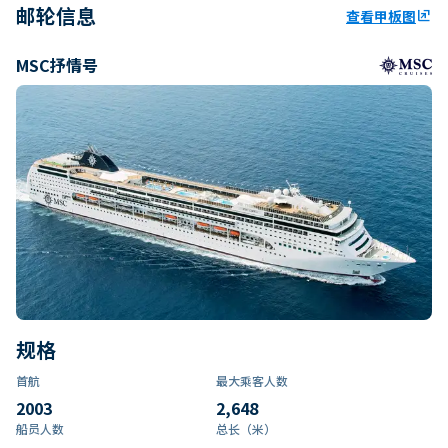
邮轮信息
查看甲板图
ungroup
MSC抒情号
规格
首航
最大乘客人数
2003
2,648
船员人数
总长（米）