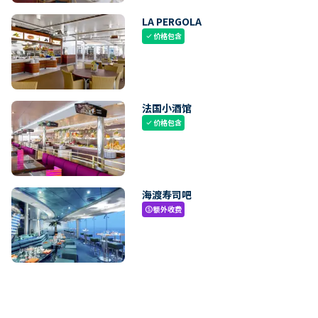
LA PERGOLA
价格包含
check
法国小酒馆
价格包含
check
海渡寿司吧
额外收费
paid