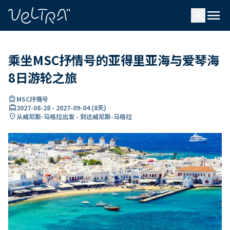
ading...
载
menu
…
search
乘坐MSC抒情号的亚得里亚海与爱琴海
8日游轮之旅
directions_boat
MSC抒情号
card_travel
2027-08-28
-
2027-09-04
(
8天
)
location_on
从威尼斯-马格拉出发 - 到达威尼斯-马格拉