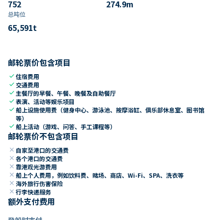
752
274.9
m
总吨位
65,591
t
邮轮票价包含项目
check
住宿费用
check
交通费用
check
主餐厅的早餐、午餐、晚餐及自助餐厅
check
表演、活动等娱乐项目
check
船上设施使用费（健身中心、游泳池、按摩浴缸、俱乐部休息室、图书馆
等）
check
船上活动（游戏、问答、手工课程等）
邮轮票价不包含项目
close
自家至港口的交通费
close
各个港口的交通费
close
靠港观光游费用
close
船上个人费用，例如饮料费、赌场、商店、Wi-Fi、SPA、洗衣等
close
海外旅行伤害保险
close
行李快递服务
额外支付费用
登船时支付