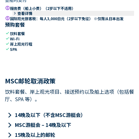
paid
服务费（船上小费）（2岁以下不适用）
keyboard_arrow_right
查看详情
paid
国际观光旅客税：每人3,000日元（2岁以下免征） ※仅限从日本出发
预购套餐
check
饮料套餐
check
Wi-Fi
check
岸上观光行程
check
SPA
MSC邮轮取消政策
饮料套餐、岸上观光项目、接送预约以及船上选项（包括餐
厅、SPA 等）。
keyboard_arrow_right
14晚及以下（不含MSC游艇会）
keyboard_arrow_right
MSC游艇会 – 14晚及以下
keyboard_arrow_right
15晚及以上的邮轮