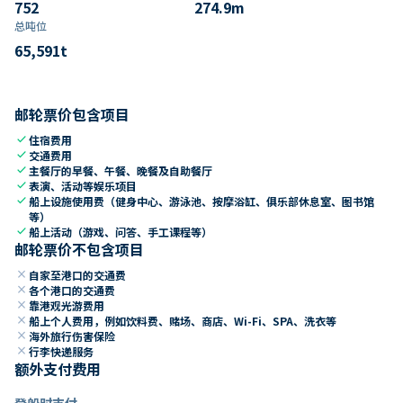
752
274.9
m
总吨位
65,591
t
邮轮票价包含项目
check
住宿费用
check
交通费用
check
主餐厅的早餐、午餐、晚餐及自助餐厅
check
表演、活动等娱乐项目
check
船上设施使用费（健身中心、游泳池、按摩浴缸、俱乐部休息室、图书馆
等）
check
船上活动（游戏、问答、手工课程等）
邮轮票价不包含项目
close
自家至港口的交通费
close
各个港口的交通费
close
靠港观光游费用
close
船上个人费用，例如饮料费、赌场、商店、Wi-Fi、SPA、洗衣等
close
海外旅行伤害保险
close
行李快递服务
额外支付费用
登船时支付