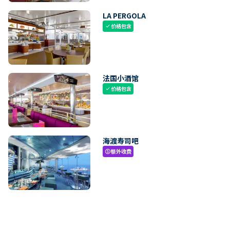
LA PERGOLA
价格包含
check
法国小酒馆
价格包含
check
海渡寿司吧
额外收费
paid