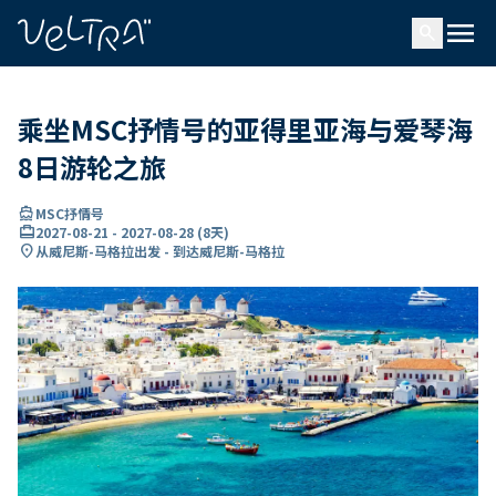
ading...
载
menu
…
search
乘坐MSC抒情号的亚得里亚海与爱琴海
8日游轮之旅
directions_boat
MSC抒情号
card_travel
2027-08-21
-
2027-08-28
(
8天
)
location_on
从威尼斯-马格拉出发 - 到达威尼斯-马格拉