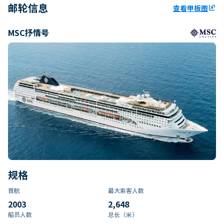
邮轮信息
查看甲板图
ungroup
MSC抒情号
规格
首航
最大乘客人数
2003
2,648
船员人数
总长（米）