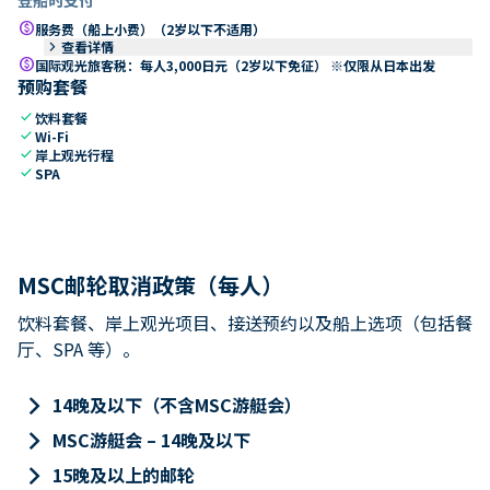
paid
服务费（船上小费）（2岁以下不适用）
keyboard_arrow_right
查看详情
paid
国际观光旅客税：每人3,000日元（2岁以下免征） ※仅限从日本出发
预购套餐
check
饮料套餐
check
Wi-Fi
check
岸上观光行程
check
SPA
MSC邮轮取消政策（每人）
饮料套餐、岸上观光项目、接送预约以及船上选项（包括餐
厅、SPA 等）。
keyboard_arrow_right
14晚及以下（不含MSC游艇会）
keyboard_arrow_right
MSC游艇会 – 14晚及以下
keyboard_arrow_right
15晚及以上的邮轮