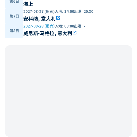
第6日
海上
2027-08-27 (周五)
入港
:
14:00
出港
:
20:30
第7日
安科纳, 意大利
open_in_new
2027-08-28 (周六)
入港
:
08:00
出港
:
-
第8日
威尼斯-马格拉, 意大利
open_in_new