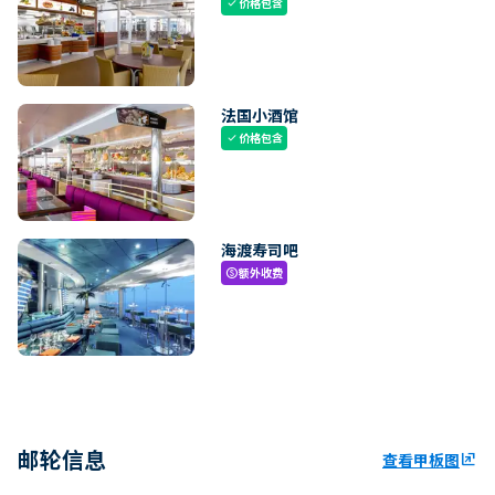
价格包含
check
法国小酒馆
价格包含
check
海渡寿司吧
额外收费
paid
邮轮信息
查看甲板图
ungroup