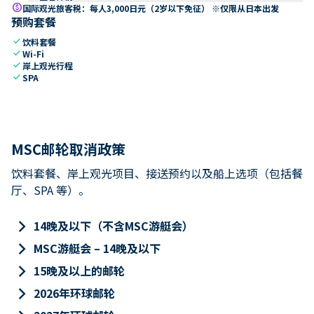
paid
国际观光旅客税：每人3,000日元（2岁以下免征） ※仅限从日本出发
预购套餐
check
饮料套餐
check
Wi-Fi
check
岸上观光行程
check
SPA
MSC邮轮取消政策
饮料套餐、岸上观光项目、接送预约以及船上选项（包括餐
厅、SPA 等）。
keyboard_arrow_right
14晚及以下（不含MSC游艇会）
keyboard_arrow_right
MSC游艇会 – 14晚及以下
keyboard_arrow_right
15晚及以上的邮轮
keyboard_arrow_right
2026年环球邮轮