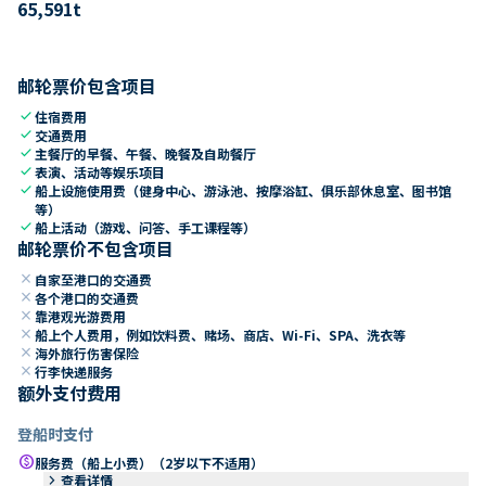
65,591
t
邮轮票价包含项目
check
住宿费用
check
交通费用
check
主餐厅的早餐、午餐、晚餐及自助餐厅
check
表演、活动等娱乐项目
check
船上设施使用费（健身中心、游泳池、按摩浴缸、俱乐部休息室、图书馆
等）
check
船上活动（游戏、问答、手工课程等）
邮轮票价不包含项目
close
自家至港口的交通费
close
各个港口的交通费
close
靠港观光游费用
close
船上个人费用，例如饮料费、赌场、商店、Wi-Fi、SPA、洗衣等
close
海外旅行伤害保险
close
行李快递服务
额外支付费用
登船时支付
paid
服务费（船上小费）（2岁以下不适用）
keyboard_arrow_right
查看详情