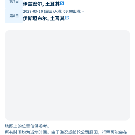
第7日
伊兹密尔, 土耳其
open_in_new
2027-03-10 (周三)
入港
:
09:00
出港
:
-
第8日
伊斯坦布尔, 土耳其
open_in_new
地图上的位置仅供参考。
所有时间均为当地时间。由于海况或邮轮公司原因，行程可能会在