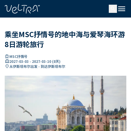
ading...
载
menu
…
search
乘坐MSC抒情号的地中海与爱琴海环游
8日游轮旅行
directions_boat
MSC抒情号
card_travel
2027-03-03
-
2027-03-10
(
8天
)
location_on
从伊斯坦布尔出发 - 到达伊斯坦布尔