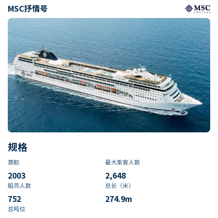
MSC抒情号
规格
首航
最大乘客人数
2003
2,648
船员人数
总长（米）
752
274.9
m
总吨位