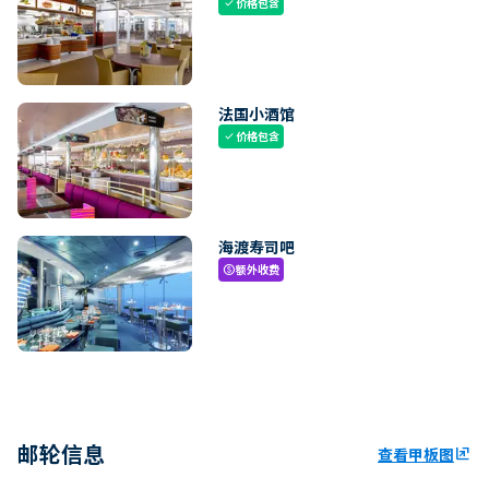
价格包含
check
法国小酒馆
价格包含
check
海渡寿司吧
额外收费
paid
邮轮信息
查看甲板图
ungroup