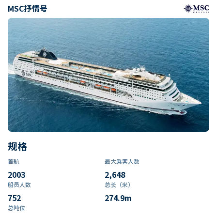
MSC抒情号
规格
首航
最大乘客人数
2003
2,648
船员人数
总长（米）
752
274.9
m
总吨位