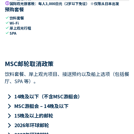
paid
国际观光旅客税：每人3,000日元（2岁以下免征） ※仅限从日本出发
预购套餐
check
饮料套餐
check
Wi-Fi
check
岸上观光行程
check
SPA
MSC邮轮取消政策
饮料套餐、岸上观光项目、接送预约以及船上选项（包括餐
厅、SPA 等）。
keyboard_arrow_right
14晚及以下（不含MSC游艇会）
keyboard_arrow_right
MSC游艇会 – 14晚及以下
keyboard_arrow_right
15晚及以上的邮轮
keyboard_arrow_right
2026年环球邮轮