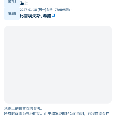
第7日
海上
2027-01-18 (周一)
入港
:
07:00
出港
:
-
第8日
比雷埃夫斯, 希腊
open_in_new
地图上的位置仅供参考。
所有时间均为当地时间。由于海况或邮轮公司原因，行程可能会在