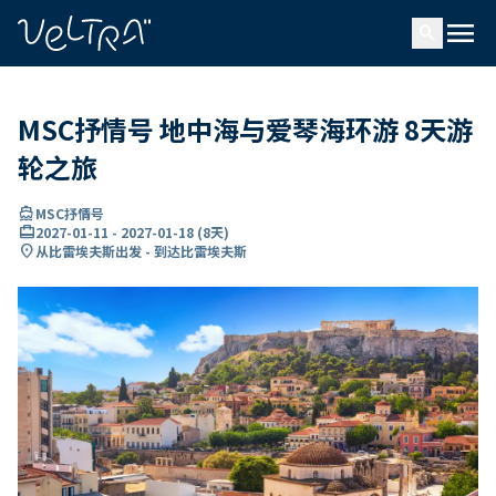
ading...
载
menu
…
search
MSC抒情号 地中海与爱琴海环游 8天游
轮之旅
directions_boat
MSC抒情号
card_travel
2027-01-11
-
2027-01-18
(
8天
)
location_on
从比雷埃夫斯出发 - 到达比雷埃夫斯