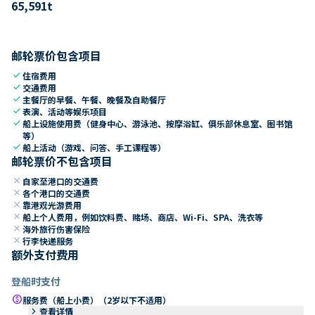
65,591
t
邮轮票价包含项目
check
住宿费用
check
交通费用
check
主餐厅的早餐、午餐、晚餐及自助餐厅
check
表演、活动等娱乐项目
check
船上设施使用费（健身中心、游泳池、按摩浴缸、俱乐部休息室、图书馆
等）
check
船上活动（游戏、问答、手工课程等）
邮轮票价不包含项目
close
自家至港口的交通费
close
各个港口的交通费
close
靠港观光游费用
close
船上个人费用，例如饮料费、赌场、商店、Wi-Fi、SPA、洗衣等
close
海外旅行伤害保险
close
行李快递服务
额外支付费用
登船时支付
paid
服务费（船上小费）（2岁以下不适用）
keyboard_arrow_right
查看详情