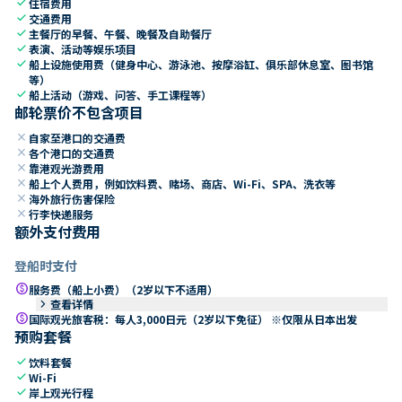
check
住宿费用
check
交通费用
check
主餐厅的早餐、午餐、晚餐及自助餐厅
check
表演、活动等娱乐项目
check
船上设施使用费（健身中心、游泳池、按摩浴缸、俱乐部休息室、图书馆
等）
check
船上活动（游戏、问答、手工课程等）
邮轮票价不包含项目
close
自家至港口的交通费
close
各个港口的交通费
close
靠港观光游费用
close
船上个人费用，例如饮料费、赌场、商店、Wi-Fi、SPA、洗衣等
close
海外旅行伤害保险
close
行李快递服务
额外支付费用
登船时支付
paid
服务费（船上小费）（2岁以下不适用）
keyboard_arrow_right
查看详情
paid
国际观光旅客税：每人3,000日元（2岁以下免征） ※仅限从日本出发
预购套餐
check
饮料套餐
check
Wi-Fi
check
岸上观光行程