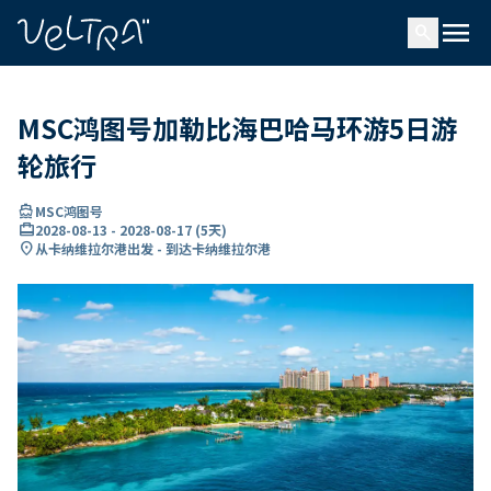
ading...
载
menu
…
search
MSC鸿图号加勒比海巴哈马环游5日游
轮旅行
directions_boat
MSC鸿图号
card_travel
2028-08-13
-
2028-08-17
(
5天
)
location_on
从卡纳维拉尔港出发 - 到达卡纳维拉尔港