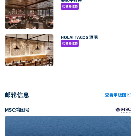
额外收费
paid
HOLA! TACOS 酒吧
额外收费
paid
邮轮信息
查看甲板图
ungroup
MSC鸿图号