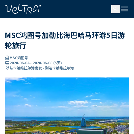
ading...
载
menu
…
search
MSC鸿图号加勒比海巴哈马环游5日游
轮旅行
directions_boat
MSC鸿图号
card_travel
2028-06-04
-
2028-06-08
(
5天
)
location_on
从卡纳维拉尔港出发 - 到达卡纳维拉尔港