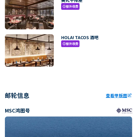
额外收费
paid
HOLA! TACOS 酒吧
额外收费
paid
邮轮信息
查看甲板图
ungroup
MSC鸿图号