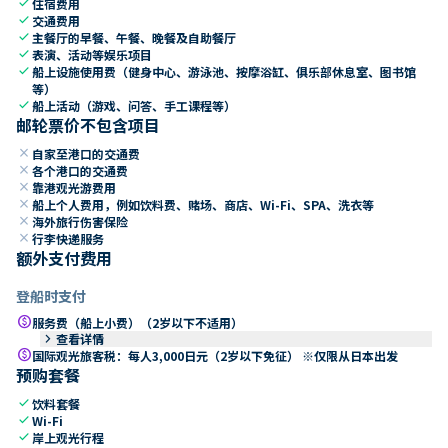
check
住宿费用
check
交通费用
check
主餐厅的早餐、午餐、晚餐及自助餐厅
check
表演、活动等娱乐项目
check
船上设施使用费（健身中心、游泳池、按摩浴缸、俱乐部休息室、图书馆
等）
check
船上活动（游戏、问答、手工课程等）
邮轮票价不包含项目
close
自家至港口的交通费
close
各个港口的交通费
close
靠港观光游费用
close
船上个人费用，例如饮料费、赌场、商店、Wi-Fi、SPA、洗衣等
close
海外旅行伤害保险
close
行李快递服务
额外支付费用
登船时支付
paid
服务费（船上小费）（2岁以下不适用）
keyboard_arrow_right
查看详情
paid
国际观光旅客税：每人3,000日元（2岁以下免征） ※仅限从日本出发
预购套餐
check
饮料套餐
check
Wi-Fi
check
岸上观光行程