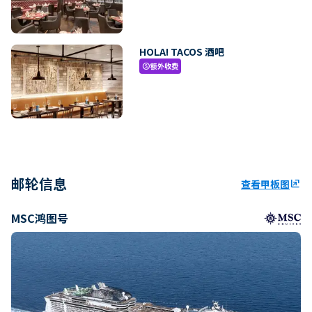
HOLA! TACOS 酒吧
额外收费
paid
邮轮信息
查看甲板图
ungroup
MSC鸿图号