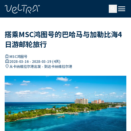
ading...
载
menu
…
search
搭乘MSC鸿图号的巴哈马与加勒比海4
日游邮轮旅行
directions_boat
MSC鸿图号
card_travel
2028-03-16
-
2028-03-19
(
4天
)
location_on
从卡纳维拉尔港出发 - 到达卡纳维拉尔港