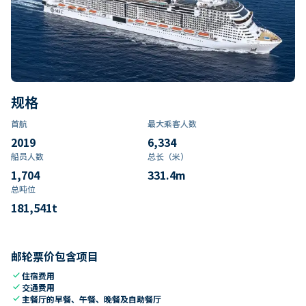
规格
首航
最大乘客人数
2019
6,334
船员人数
总长（米）
1,704
331.4
m
总吨位
181,541
t
邮轮票价包含项目
check
住宿费用
check
交通费用
check
主餐厅的早餐、午餐、晚餐及自助餐厅