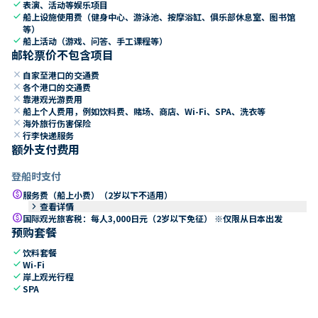
check
表演、活动等娱乐项目
check
船上设施使用费（健身中心、游泳池、按摩浴缸、俱乐部休息室、图书馆
等）
check
船上活动（游戏、问答、手工课程等）
邮轮票价不包含项目
close
自家至港口的交通费
close
各个港口的交通费
close
靠港观光游费用
close
船上个人费用，例如饮料费、赌场、商店、Wi-Fi、SPA、洗衣等
close
海外旅行伤害保险
close
行李快递服务
额外支付费用
登船时支付
paid
服务费（船上小费）（2岁以下不适用）
keyboard_arrow_right
查看详情
paid
国际观光旅客税：每人3,000日元（2岁以下免征） ※仅限从日本出发
预购套餐
check
饮料套餐
check
Wi-Fi
check
岸上观光行程
check
SPA