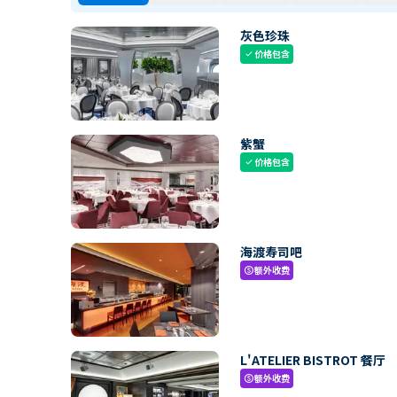
灰色珍珠
价格包含
check
紫蟹
价格包含
check
海渡寿司吧
额外收费
paid
L'ATELIER BISTROT 餐厅
额外收费
paid