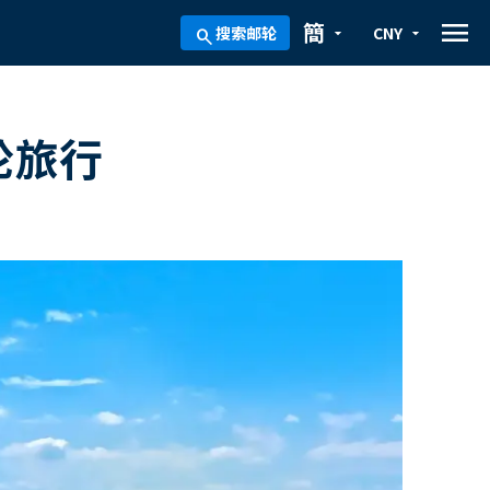
menu
簡
搜索邮轮
CNY
arrow_drop_down
arrow_drop_down
search
轮旅行