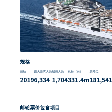
规格
首航
最大乘客人数
船员人数
总长（米）
总吨位
2019
6,334
1,704
331.4
m
181,54
邮轮票价包含项目