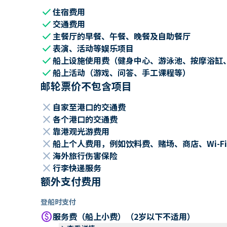
check
住宿费用
check
交通费用
check
主餐厅的早餐、午餐、晚餐及自助餐厅
check
表演、活动等娱乐项目
check
船上设施使用费（健身中心、游泳池、按摩浴缸
check
船上活动（游戏、问答、手工课程等）
邮轮票价不包含项目
close
自家至港口的交通费
close
各个港口的交通费
close
靠港观光游费用
close
船上个人费用，例如饮料费、赌场、商店、Wi-Fi
close
海外旅行伤害保险
close
行李快递服务
额外支付费用
登船时支付
paid
服务费（船上小费）（2岁以下不适用）