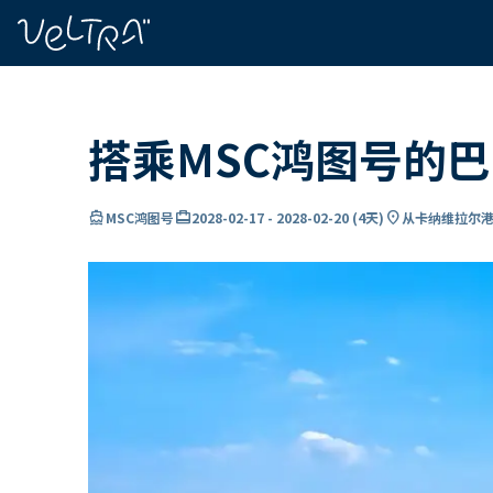
ading...
载
…
搭乘MSC鸿图号的
directions_boat
card_travel
location_on
MSC鸿图号
2028-02-17
-
2028-02-20
(
4天
)
从卡纳维拉尔港