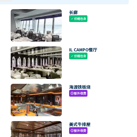
长廊
价格包含
check
IL CAMPO餐厅
价格包含
check
海渡铁板烧
额外收费
paid
美式牛排屋
额外收费
paid