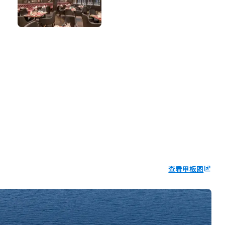
查看甲板图
ungroup