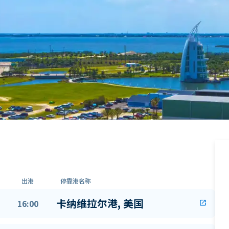
出港
停靠港名称
卡纳维拉尔港, 美国
16:00
open_in_new