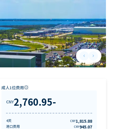
keyboard_arrow_left
keyboard_arrow_right
Previous slide
Next slide
成人1位费用
info
2,760.95
-
CNY
4天
1,815.88
CNY
港口费用
945.07
CNY