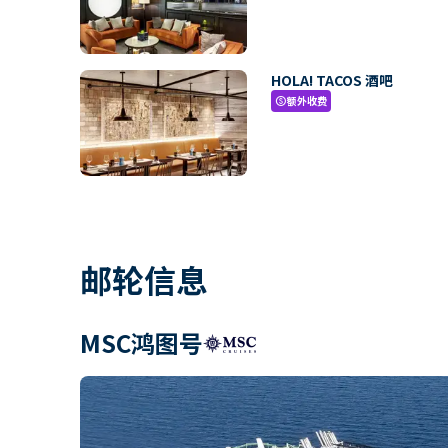
HOLA! TACOS 酒吧
额外收费
paid
邮轮信息
MSC鸿图号