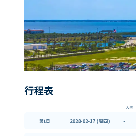
行程表
入港
2028-02-17 (周四)
-
第1日