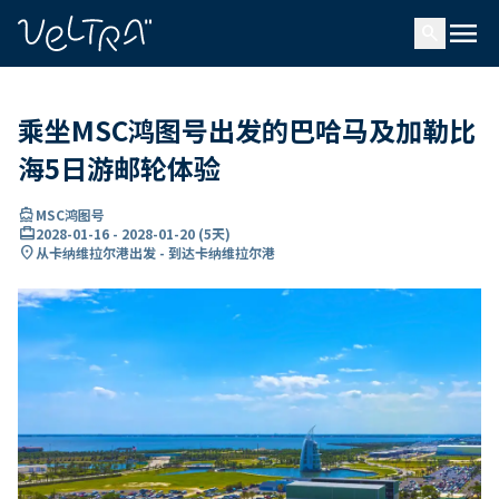
ading...
载
menu
…
search
乘坐MSC鸿图号出发的巴哈马及加勒比
海5日游邮轮体验
directions_boat
MSC鸿图号
card_travel
2028-01-16
-
2028-01-20
(
5天
)
location_on
从卡纳维拉尔港出发 - 到达卡纳维拉尔港