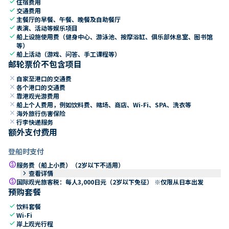
check
住宿费用
check
交通费用
check
主餐厅的早餐、午餐、晚餐及自助餐厅
check
表演、活动等娱乐项目
check
船上设施使用费（健身中心、游泳池、按摩浴缸、俱乐部休息室、图书馆
等）
check
船上活动（游戏、问答、手工课程等）
邮轮票价不包含项目
close
自家至港口的交通费
close
各个港口的交通费
close
靠港观光游费用
close
船上个人费用，例如饮料费、赌场、商店、Wi-Fi、SPA、洗衣等
close
海外旅行伤害保险
close
行李快递服务
额外支付费用
登船时支付
paid
服务费（船上小费）（2岁以下不适用）
keyboard_arrow_right
查看详情
paid
国际观光旅客税：每人3,000日元（2岁以下免征） ※仅限从日本出发
预购套餐
check
饮料套餐
check
Wi-Fi
check
岸上观光行程