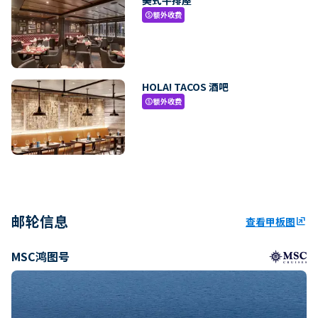
额外收费
paid
HOLA! TACOS 酒吧
额外收费
paid
邮轮信息
查看甲板图
ungroup
MSC鸿图号