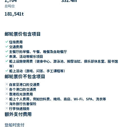
总吨位
181,541
t
邮轮票价包含项目
check
住宿费用
check
交通费用
check
主餐厅的早餐、午餐、晚餐及自助餐厅
check
表演、活动等娱乐项目
check
船上设施使用费（健身中心、游泳池、按摩浴缸、俱乐部休息室、图书馆
等）
check
船上活动（游戏、问答、手工课程等）
邮轮票价不包含项目
close
自家至港口的交通费
close
各个港口的交通费
close
靠港观光游费用
close
船上个人费用，例如饮料费、赌场、商店、Wi-Fi、SPA、洗衣等
close
海外旅行伤害保险
close
行李快递服务
额外支付费用
登船时支付