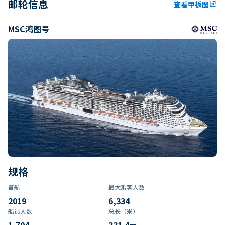
邮轮信息
查看甲板图
ungroup
MSC鸿图号
规格
首航
最大乘客人数
2019
6,334
船员人数
总长（米）
1,704
331.4
m