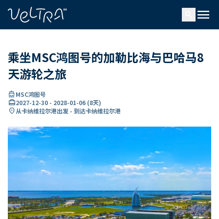
ading...
载
menu
…
search
乘坐MSC鸿图号的加勒比海与巴哈马8
天游轮之旅
directions_boat
MSC鸿图号
card_travel
2027-12-30
-
2028-01-06
(
8天
)
location_on
从卡纳维拉尔港出发 - 到达卡纳维拉尔港