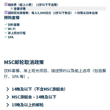
paid
服务费（船上小费）（2岁以下不适用）
keyboard_arrow_right
查看详情
paid
国际观光旅客税：每人3,000日元（2岁以下免征） ※仅限从日本出发
预购套餐
check
饮料套餐
check
Wi-Fi
check
岸上观光行程
check
SPA
MSC邮轮取消政策
饮料套餐、岸上观光项目、接送预约以及船上选项（包括餐
厅、SPA 等）。
keyboard_arrow_right
14晚及以下（不含MSC游艇会）
keyboard_arrow_right
MSC游艇会 – 14晚及以下
keyboard_arrow_right
15晚及以上的邮轮