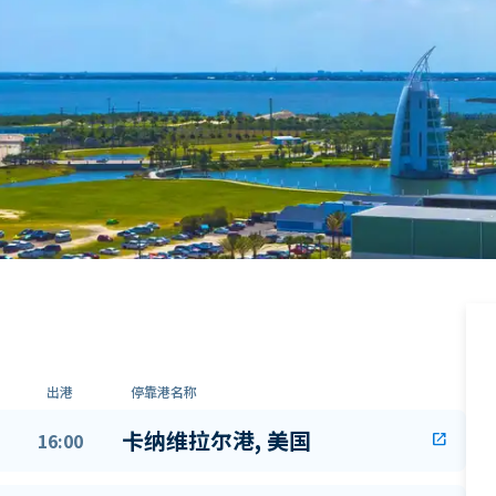
出港
停靠港名称
卡纳维拉尔港, 美国
16:00
open_in_new