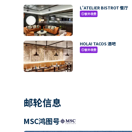
L'ATELIER BISTROT 餐厅
额外收费
paid
HOLA! TACOS 酒吧
额外收费
paid
邮轮信息
MSC鸿图号