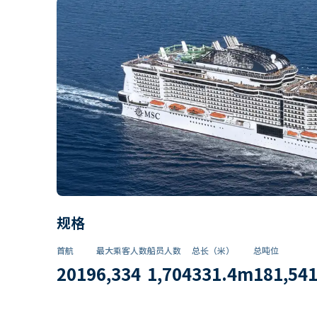
规格
首航
最大乘客人数
船员人数
总长（米）
总吨位
2019
6,334
1,704
331.4
m
181,54