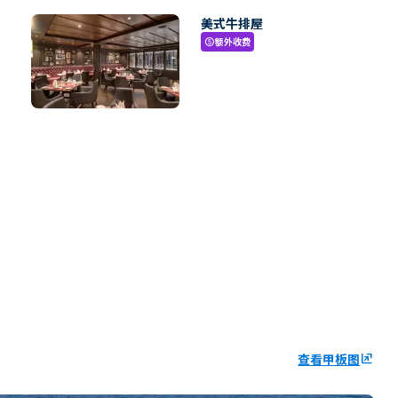
美式牛排屋
额外收费
paid
查看甲板图
ungroup