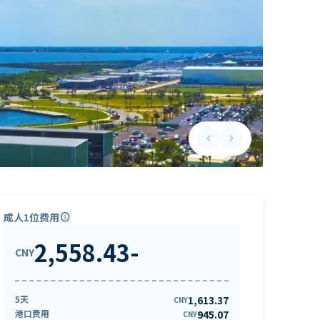
keyboard_arrow_left
keyboard_arrow_right
Previous slide
Next slide
成人1位费用
info
2,558.43
-
CNY
5天
1,613.37
CNY
港口费用
945.07
CNY