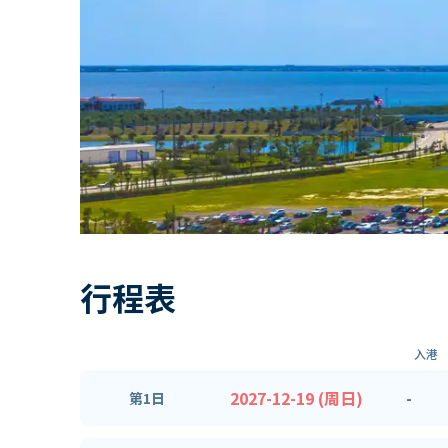
行程表
入港
2027-12-19 (周日)
-
第1日