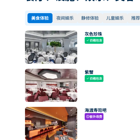
美食体验
夜间娱乐
静修体验
儿童娱乐
推荐
灰色珍珠
价格包含
check
紫蟹
价格包含
check
海渡寿司吧
额外收费
paid