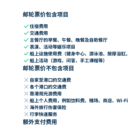
邮轮票价包含项目
check
住宿费用
check
交通费用
check
主餐厅的早餐、午餐、晚餐及自助餐厅
check
表演、活动等娱乐项目
check
船上设施使用费（健身中心、游泳池、按摩浴缸
check
船上活动（游戏、问答、手工课程等）
邮轮票价不包含项目
close
自家至港口的交通费
close
各个港口的交通费
close
靠港观光游费用
close
船上个人费用，例如饮料费、赌场、商店、Wi-Fi
close
海外旅行伤害保险
close
行李快递服务
额外支付费用