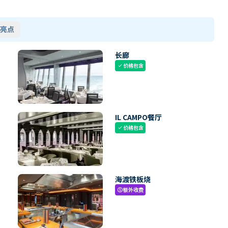
亮点
长廊
价格包含
check
IL CAMPO餐厅
价格包含
check
海渡铁板烧
额外收费
paid