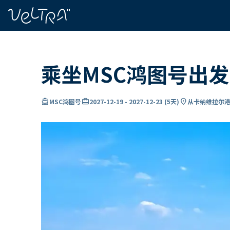
ading...
载
…
乘坐MSC鸿图号出
directions_boat
card_travel
location_on
MSC鸿图号
2027-12-19
-
2027-12-23
(
5天
)
从卡纳维拉尔港