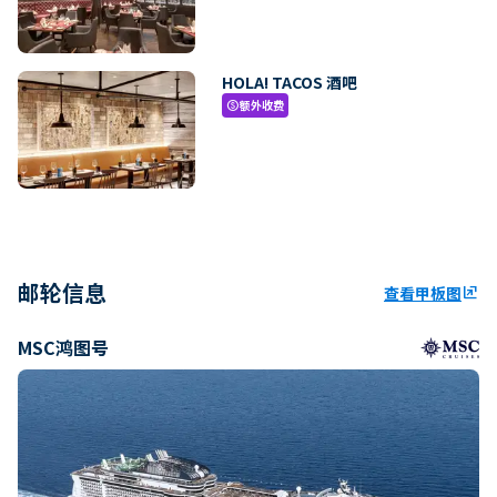
HOLA! TACOS 酒吧
额外收费
paid
邮轮信息
查看甲板图
ungroup
MSC鸿图号