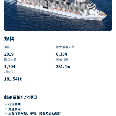
规格
首航
最大乘客人数
2019
6,334
船员人数
总长（米）
1,704
331.4
m
总吨位
181,541
t
邮轮票价包含项目
check
住宿费用
check
交通费用
check
主餐厅的早餐、午餐、晚餐及自助餐厅