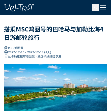
ading...
载
menu
…
search
搭乘MSC鸿图号的巴哈马与加勒比海4
日游邮轮旅行
directions_boat
MSC鸿图号
card_travel
2027-12-16
-
2027-12-19
(
4天
)
location_on
从卡纳维拉尔港出发 - 到达卡纳维拉尔港