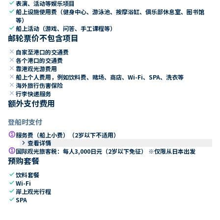
check
表演、活动等娱乐项目
check
船上设施使用费（健身中心、游泳池、按摩浴缸、俱乐部休息室、图书馆
等）
check
船上活动（游戏、问答、手工课程等）
邮轮票价不包含项目
close
自家至港口的交通费
close
各个港口的交通费
close
靠港观光游费用
close
船上个人费用，例如饮料费、赌场、商店、Wi-Fi、SPA、洗衣等
close
海外旅行伤害保险
close
行李快递服务
额外支付费用
登船时支付
paid
服务费（船上小费）（2岁以下不适用）
keyboard_arrow_right
查看详情
paid
国际观光旅客税：每人3,000日元（2岁以下免征） ※仅限从日本出发
预购套餐
check
饮料套餐
check
Wi-Fi
check
岸上观光行程
check
SPA