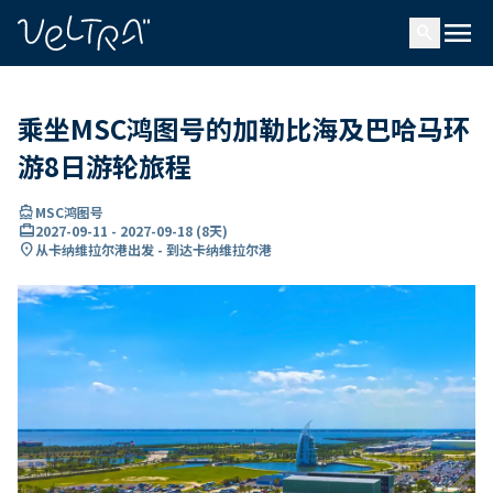
ading...
载
menu
…
search
乘坐MSC鸿图号的加勒比海及巴哈马环
游8日游轮旅程
directions_boat
MSC鸿图号
card_travel
2027-09-11
-
2027-09-18
(
8天
)
location_on
从卡纳维拉尔港出发 - 到达卡纳维拉尔港