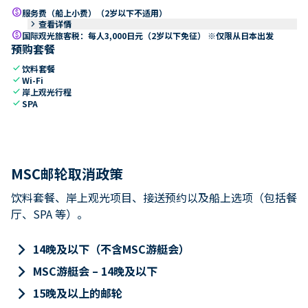
paid
服务费（船上小费）（2岁以下不适用）
keyboard_arrow_right
查看详情
paid
国际观光旅客税：每人3,000日元（2岁以下免征） ※仅限从日本出发
预购套餐
check
饮料套餐
check
Wi-Fi
check
岸上观光行程
check
SPA
MSC邮轮取消政策
饮料套餐、岸上观光项目、接送预约以及船上选项（包括餐
厅、SPA 等）。
keyboard_arrow_right
14晚及以下（不含MSC游艇会）
keyboard_arrow_right
MSC游艇会 – 14晚及以下
keyboard_arrow_right
15晚及以上的邮轮