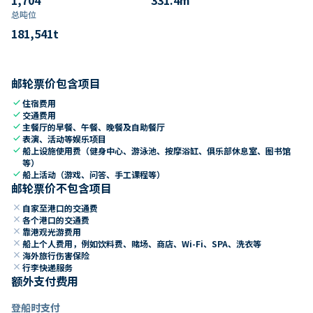
总吨位
181,541
t
邮轮票价包含项目
check
住宿费用
check
交通费用
check
主餐厅的早餐、午餐、晚餐及自助餐厅
check
表演、活动等娱乐项目
check
船上设施使用费（健身中心、游泳池、按摩浴缸、俱乐部休息室、图书馆
等）
check
船上活动（游戏、问答、手工课程等）
邮轮票价不包含项目
close
自家至港口的交通费
close
各个港口的交通费
close
靠港观光游费用
close
船上个人费用，例如饮料费、赌场、商店、Wi-Fi、SPA、洗衣等
close
海外旅行伤害保险
close
行李快递服务
额外支付费用
登船时支付