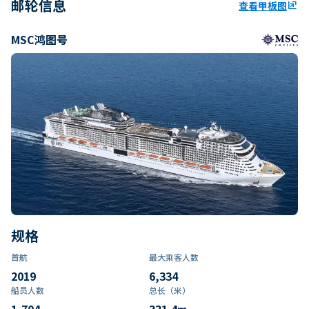
邮轮信息
查看甲板图
ungroup
MSC鸿图号
规格
首航
最大乘客人数
2019
6,334
船员人数
总长（米）
1,704
331.4
m