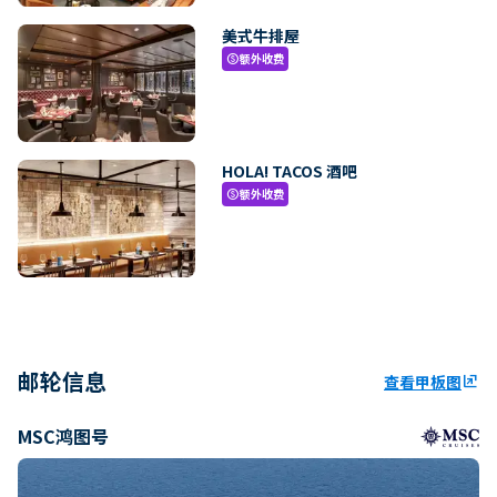
美式牛排屋
额外收费
paid
HOLA! TACOS 酒吧
额外收费
paid
邮轮信息
查看甲板图
ungroup
MSC鸿图号