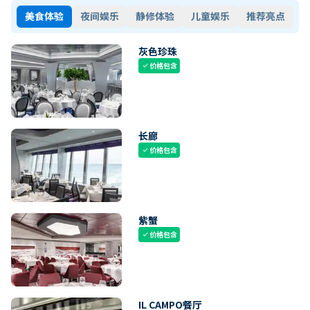
美食体验
夜间娱乐
静修体验
儿童娱乐
推荐亮点
灰色珍珠
价格包含
check
长廊
价格包含
check
紫蟹
价格包含
check
IL CAMPO餐厅