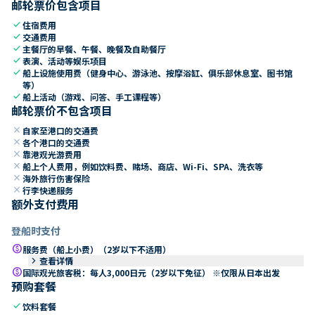
邮轮票价包含项目
check
住宿费用
check
交通费用
check
主餐厅的早餐、午餐、晚餐及自助餐厅
check
表演、活动等娱乐项目
check
船上设施使用费（健身中心、游泳池、按摩浴缸、俱乐部休息室、图书馆
等）
check
船上活动（游戏、问答、手工课程等）
邮轮票价不包含项目
close
自家至港口的交通费
close
各个港口的交通费
close
靠港观光游费用
close
船上个人费用，例如饮料费、赌场、商店、Wi-Fi、SPA、洗衣等
close
海外旅行伤害保险
close
行李快递服务
额外支付费用
登船时支付
paid
服务费（船上小费）（2岁以下不适用）
keyboard_arrow_right
查看详情
paid
国际观光旅客税：每人3,000日元（2岁以下免征） ※仅限从日本出发
预购套餐
check
饮料套餐