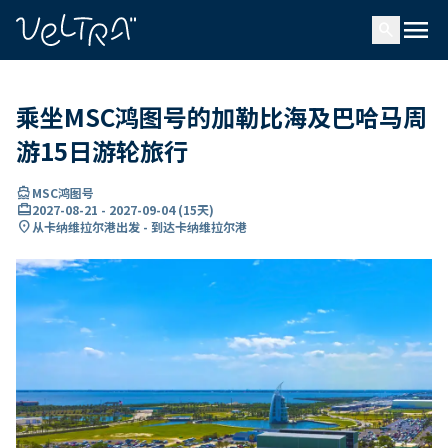
ading...
载
menu
…
search
乘坐MSC鸿图号的加勒比海及巴哈马周
游15日游轮旅行
directions_boat
MSC鸿图号
card_travel
2027-08-21
-
2027-09-04
(
15天
)
location_on
从卡纳维拉尔港出发 - 到达卡纳维拉尔港