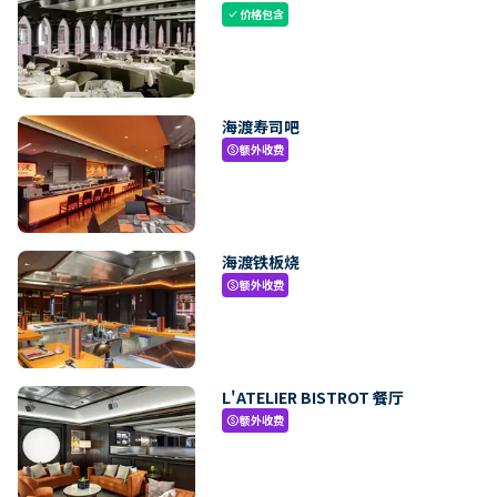
价格包含
check
海渡寿司吧
额外收费
paid
海渡铁板烧
额外收费
paid
L'ATELIER BISTROT 餐厅
额外收费
paid