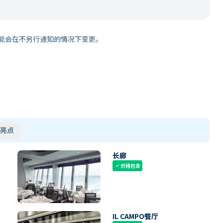
能会在不另行通知的情况下变更。
亮点
长廊
价格包含
check
IL CAMPO餐厅