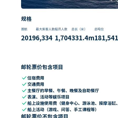
规格
首航
最大乘客人数
船员人数
总长（米）
总吨位
2019
6,334
1,704
331.4
m
181,54
邮轮票价包含项目
check
住宿费用
check
交通费用
check
主餐厅的早餐、午餐、晚餐及自助餐厅
check
表演、活动等娱乐项目
check
船上设施使用费（健身中心、游泳池、按摩浴缸
check
船上活动（游戏、问答、手工课程等）
邮轮票价不包含项目