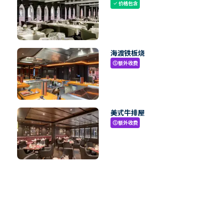
价格包含
check
海渡铁板烧
额外收费
paid
美式牛排屋
额外收费
paid