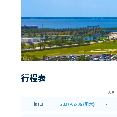
行程表
入港
2027-02-06 (周六)
-
第1日