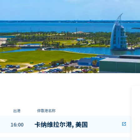
出港
停靠港名称
卡纳维拉尔港, 美国
16:00
open_in_new