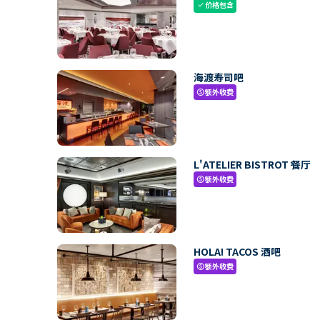
价格包含
check
海渡寿司吧
额外收费
paid
L'ATELIER BISTROT 餐厅
额外收费
paid
HOLA! TACOS 酒吧
额外收费
paid