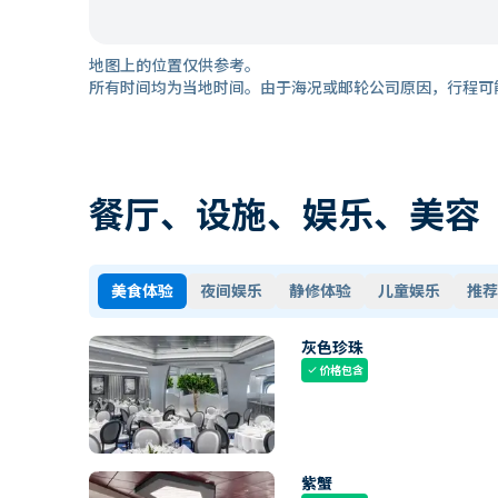
地图上的位置仅供参考。
所有时间均为当地时间。由于海况或邮轮公司原因，行程可
餐厅、设施、娱乐、美容
美食体验
夜间娱乐
静修体验
儿童娱乐
推荐
灰色珍珠
价格包含
check
紫蟹