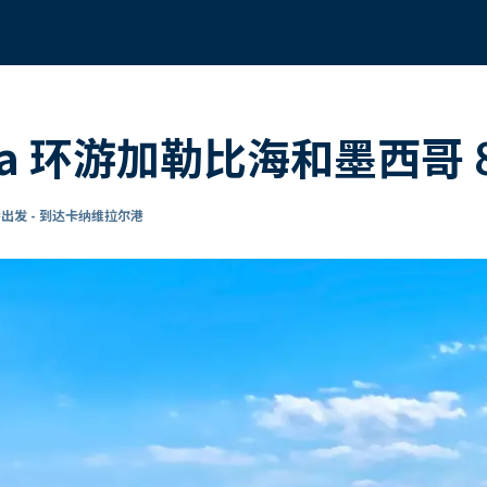
iosa 环游加勒比海和墨西哥 
出发 - 到达卡纳维拉尔港