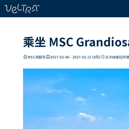
ading...
载
…
乘坐 MSC Grand
directions_boat
card_travel
location_on
MSC鸿图号
2027-02-06
-
2027-02-13
(
8天
)
从卡纳维拉尔港