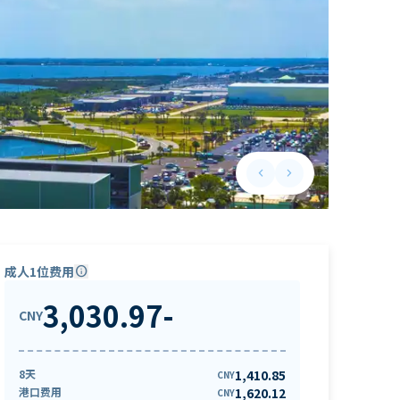
keyboard_arrow_left
keyboard_arrow_right
Previous slide
Next slide
成人1位费用
info
3,030.97
-
CNY
8天
1,410.85
CNY
港口费用
1,620.12
CNY