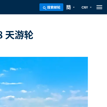
menu
簡
搜索邮轮
CNY
arrow_drop_down
arrow_drop_down
search
8 天游轮