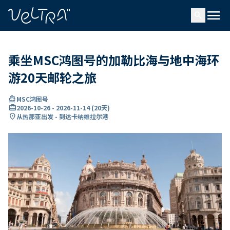
ading...
载
menu
…
search
乘坐MSC鸿图号的加勒比海与地中海环
游20天邮轮之旅
directions_boat
MSC鸿图号
card_travel
2026-10-26
-
2026-11-14
(
20天
)
location_on
从热那亚出发 - 到达卡纳维拉尔港