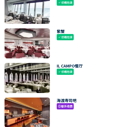
价格包含
check
紫蟹
价格包含
check
IL CAMPO餐厅
价格包含
check
海渡寿司吧
额外收费
paid