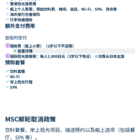
close
靠港观光游费用
close
船上个人费用，例如饮料费、赌场、商店、Wi-Fi、SPA、洗衣等
close
海外旅行伤害保险
close
行李快递服务
额外支付费用
登船时支付
paid
服务费（船上小费）（2岁以下不适用）
keyboard_arrow_right
查看详情
paid
国际观光旅客税：每人3,000日元（2岁以下免征） ※仅限从日本出发
预购套餐
check
饮料套餐
check
Wi-Fi
check
岸上观光行程
check
SPA
MSC邮轮取消政策
饮料套餐、岸上观光项目、接送预约以及船上选项（包括餐
厅、SPA 等）。