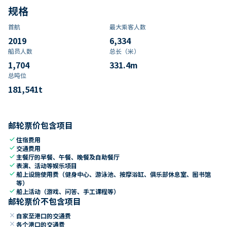
规格
首航
最大乘客人数
2019
6,334
船员人数
总长（米）
1,704
331.4
m
总吨位
181,541
t
邮轮票价包含项目
check
住宿费用
check
交通费用
check
主餐厅的早餐、午餐、晚餐及自助餐厅
check
表演、活动等娱乐项目
check
船上设施使用费（健身中心、游泳池、按摩浴缸、俱乐部休息室、图书馆
等）
check
船上活动（游戏、问答、手工课程等）
邮轮票价不包含项目
close
自家至港口的交通费
close
各个港口的交通费