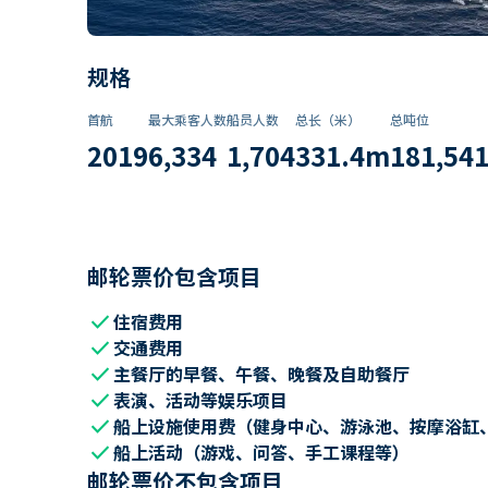
规格
首航
最大乘客人数
船员人数
总长（米）
总吨位
2019
6,334
1,704
331.4
m
181,54
邮轮票价包含项目
check
住宿费用
check
交通费用
check
主餐厅的早餐、午餐、晚餐及自助餐厅
check
表演、活动等娱乐项目
check
船上设施使用费（健身中心、游泳池、按摩浴缸
check
船上活动（游戏、问答、手工课程等）
邮轮票价不包含项目