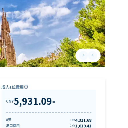
keyboard_arrow_left
keyboard_arrow_right
Previous slide
Next slide
成人1位费用
info
5,931.09
-
CNY
8天
4,311.68
CNY
港口费用
1,619.41
CNY