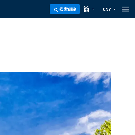
menu
簡
搜索邮轮
CNY
arrow_drop_down
arrow_drop_down
search