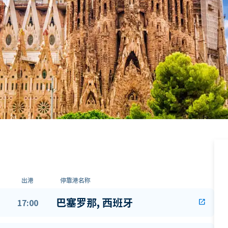
出港
停靠港名称
巴塞罗那, 西班牙
17:00
open_in_new