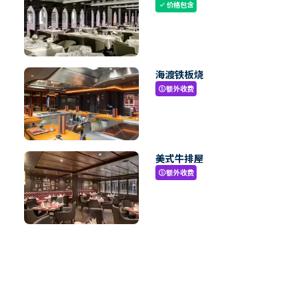
价格包含
check
海渡铁板烧
额外收费
paid
美式牛排屋
额外收费
paid