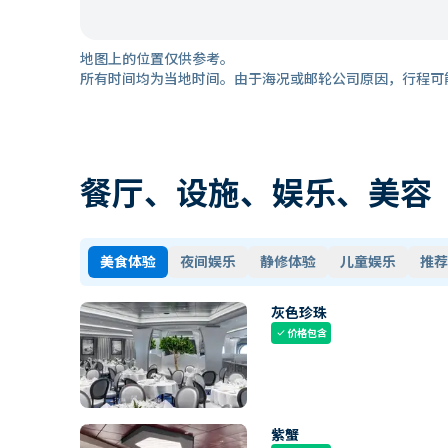
地图上的位置仅供参考。
所有时间均为当地时间。由于海况或邮轮公司原因，行程可
餐厅、设施、娱乐、美容
美食体验
夜间娱乐
静修体验
儿童娱乐
推荐
灰色珍珠
价格包含
check
紫蟹