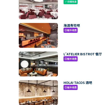
价格包含
check
海渡寿司吧
额外收费
paid
L'ATELIER BISTROT 餐厅
额外收费
paid
HOLA! TACOS 酒吧
额外收费
paid