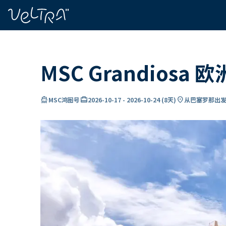
ading...
载
…
MSC Grandiosa
directions_boat
card_travel
location_on
MSC鸿图号
2026-10-17
-
2026-10-24
(
8天
)
从巴塞罗那出发