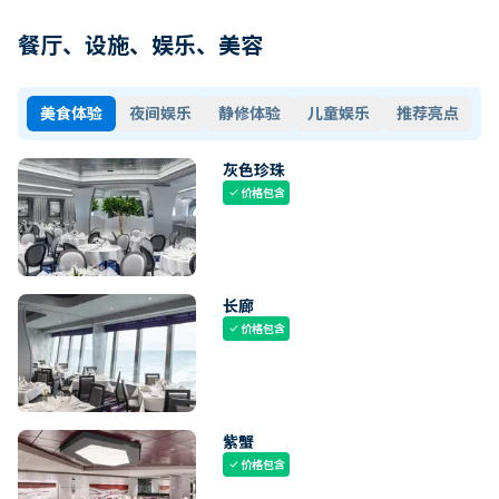
餐厅、设施、娱乐、美容
美食体验
夜间娱乐
静修体验
儿童娱乐
推荐亮点
灰色珍珠
价格包含
check
长廊
价格包含
check
紫蟹
价格包含
check