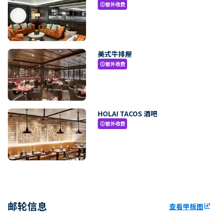
额外收费
paid
美式牛排屋
额外收费
paid
HOLA! TACOS 酒吧
额外收费
paid
邮轮信息
查看甲板图
ungroup