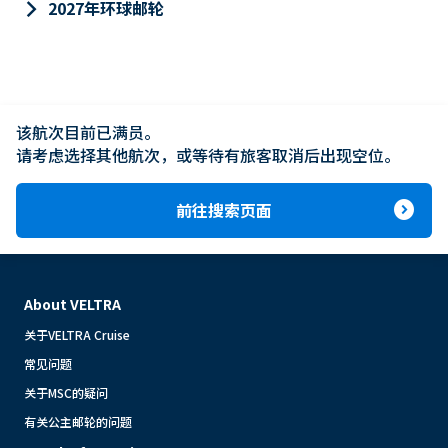
keyboard_arrow_right
2027年环球邮轮
该航次目前已满员。

请考虑选择其他航次，或等待有旅客取消后出现空位。
expand_circle_right
前往搜索页面
About VELTRA
关于VELTRA Cruise
常见问题
关于MSC的疑问
有关公主邮轮的问题