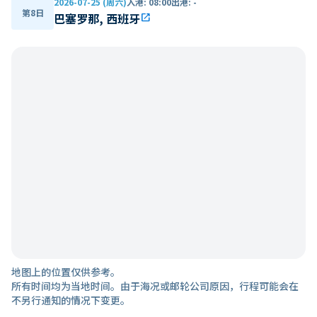
2026-07-25 (周六)
入港
:
08:00
出港
:
-
第8日
巴塞罗那, 西班牙
open_in_new
地图上的位置仅供参考。
所有时间均为当地时间。由于海况或邮轮公司原因，行程可能会在
不另行通知的情况下变更。