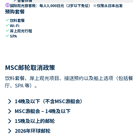
keyboard_arrow_right
查看详情
paid
国际观光旅客税：每人3,000日元（2岁以下免征） ※仅限从日本出发
预购套餐
check
饮料套餐
check
Wi-Fi
check
岸上观光行程
check
SPA
MSC邮轮取消政策
饮料套餐、岸上观光项目、接送预约以及船上选项（包括餐
厅、SPA 等）。
keyboard_arrow_right
14晚及以下（不含MSC游艇会）
keyboard_arrow_right
MSC游艇会 – 14晚及以下
keyboard_arrow_right
15晚及以上的邮轮
keyboard_arrow_right
2026年环球邮轮