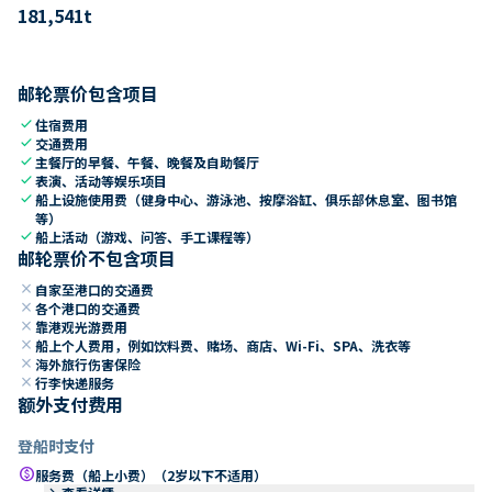
181,541
t
邮轮票价包含项目
check
住宿费用
check
交通费用
check
主餐厅的早餐、午餐、晚餐及自助餐厅
check
表演、活动等娱乐项目
check
船上设施使用费（健身中心、游泳池、按摩浴缸、俱乐部休息室、图书馆
等）
check
船上活动（游戏、问答、手工课程等）
邮轮票价不包含项目
close
自家至港口的交通费
close
各个港口的交通费
close
靠港观光游费用
close
船上个人费用，例如饮料费、赌场、商店、Wi-Fi、SPA、洗衣等
close
海外旅行伤害保险
close
行李快递服务
额外支付费用
登船时支付
paid
服务费（船上小费）（2岁以下不适用）