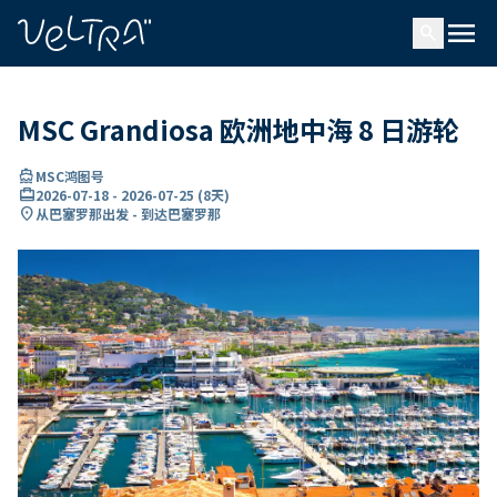
ading...
载
menu
…
search
MSC Grandiosa 欧洲地中海 8 日游轮
directions_boat
MSC鸿图号
card_travel
2026-07-18
-
2026-07-25
(
8天
)
location_on
从巴塞罗那出发 - 到达巴塞罗那