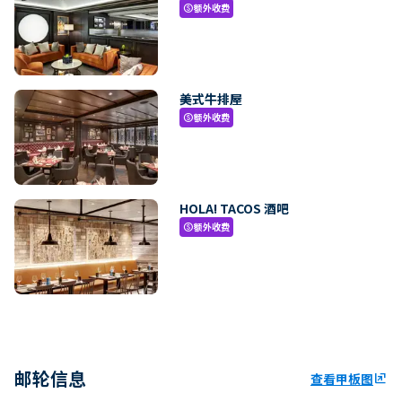
额外收费
paid
美式牛排屋
额外收费
paid
HOLA! TACOS 酒吧
额外收费
paid
邮轮信息
查看甲板图
ungroup