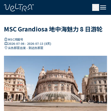
ading...
载
menu
…
search
MSC Grandiosa 地中海魅力 8 日游轮
directions_boat
MSC鸿图号
card_travel
2026-07-06
-
2026-07-13
(
8天
)
location_on
从热那亚出发 - 到达热那亚