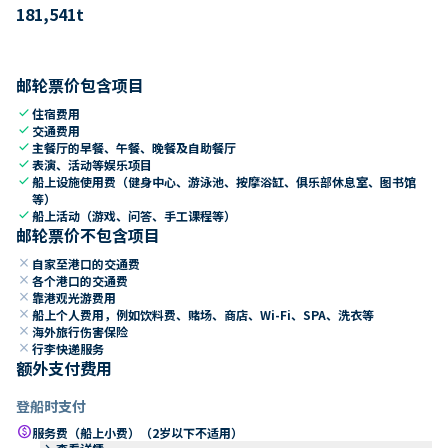
181,541
t
邮轮票价包含项目
check
住宿费用
check
交通费用
check
主餐厅的早餐、午餐、晚餐及自助餐厅
check
表演、活动等娱乐项目
check
船上设施使用费（健身中心、游泳池、按摩浴缸、俱乐部休息室、图书馆
等）
check
船上活动（游戏、问答、手工课程等）
邮轮票价不包含项目
close
自家至港口的交通费
close
各个港口的交通费
close
靠港观光游费用
close
船上个人费用，例如饮料费、赌场、商店、Wi-Fi、SPA、洗衣等
close
海外旅行伤害保险
close
行李快递服务
额外支付费用
登船时支付
paid
服务费（船上小费）（2岁以下不适用）