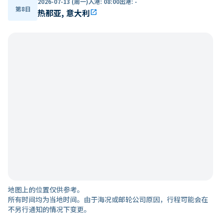
2026-07-13 (周一)
入港
:
08:00
出港
:
-
第8日
热那亚, 意大利
open_in_new
地图上的位置仅供参考。
所有时间均为当地时间。由于海况或邮轮公司原因，行程可能会在
不另行通知的情况下变更。