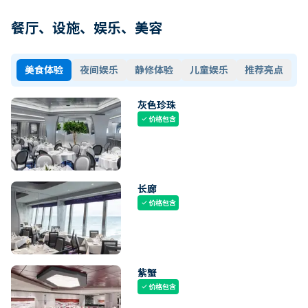
餐厅、设施、娱乐、美容
美食体验
夜间娱乐
静修体验
儿童娱乐
推荐亮点
灰色珍珠
价格包含
check
长廊
价格包含
check
紫蟹
价格包含
check