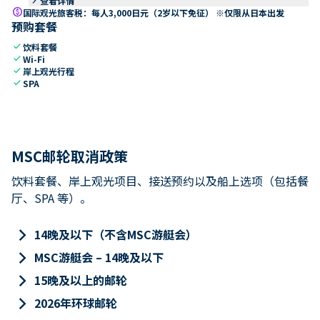
keyboard_arrow_right
查看详情
paid
国际观光旅客税：每人3,000日元（2岁以下免征） ※仅限从日本出发
预购套餐
check
饮料套餐
check
Wi-Fi
check
岸上观光行程
check
SPA
MSC邮轮取消政策
饮料套餐、岸上观光项目、接送预约以及船上选项（包括餐
厅、SPA 等）。
keyboard_arrow_right
14晚及以下（不含MSC游艇会）
keyboard_arrow_right
MSC游艇会 – 14晚及以下
keyboard_arrow_right
15晚及以上的邮轮
keyboard_arrow_right
2026年环球邮轮