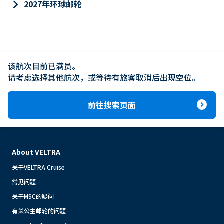
keyboard_arrow_right
2027年环球邮轮
该航次目前已满员。

请考虑选择其他航次，或等待有旅客取消后出现空位。
expand_circle_right
前往搜索页面
About VELTRA
关于VELTRA Cruise
常见问题
关于MSC的疑问
有关公主邮轮的问题