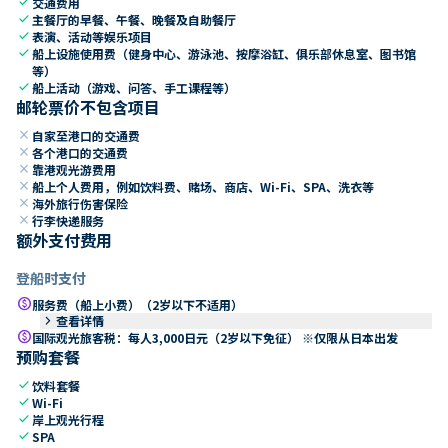
check
交通费用
check
主餐厅的早餐、午餐、晚餐及自助餐厅
check
表演、活动等娱乐项目
check
船上设施使用费（健身中心、游泳池、按摩浴缸、俱乐部休息室、图书馆
等）
check
船上活动（游戏、问答、手工课程等）
邮轮票价不包含项目
close
自家至港口的交通费
close
各个港口的交通费
close
靠港观光游费用
close
船上个人费用，例如饮料费、赌场、商店、Wi-Fi、SPA、洗衣等
close
海外旅行伤害保险
close
行李快递服务
额外支付费用
登船时支付
paid
服务费（船上小费）（2岁以下不适用）
keyboard_arrow_right
查看详情
paid
国际观光旅客税：每人3,000日元（2岁以下免征） ※仅限从日本出发
预购套餐
check
饮料套餐
check
Wi-Fi
check
岸上观光行程
check
SPA