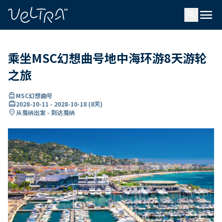
ading...
载
menu
…
search
乘坐MSC幻想曲号地中海环游8天游轮
之旅
directions_boat
MSC幻想曲号
card_travel
2028-10-11
-
2028-10-18
(
8天
)
location_on
从戛纳出发 - 到达戛纳