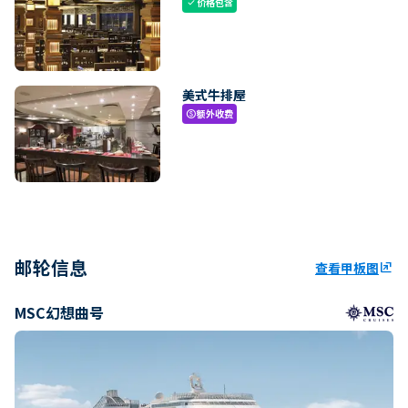
价格包含
check
美式牛排屋
额外收费
paid
邮轮信息
查看甲板图
ungroup
MSC幻想曲号