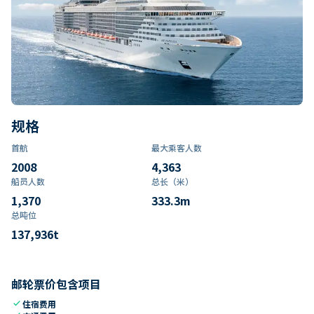
规格
首航
最大乘客人数
2008
4,363
船员人数
总长（米）
1,370
333.3
m
总吨位
137,936
t
邮轮票价包含项目
check
住宿费用