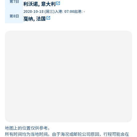
第7日
利沃诺, 意大利
open_in_new
2028-10-18 (周三)
入港
:
07:00
出港
:
-
第8日
戛纳, 法国
open_in_new
地图上的位置仅供参考。
所有时间均为当地时间。由于海况或邮轮公司原因，行程可能会在