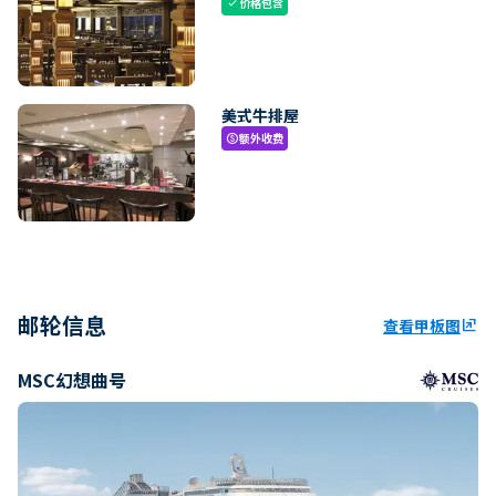
价格包含
check
美式牛排屋
额外收费
paid
邮轮信息
查看甲板图
ungroup
MSC幻想曲号