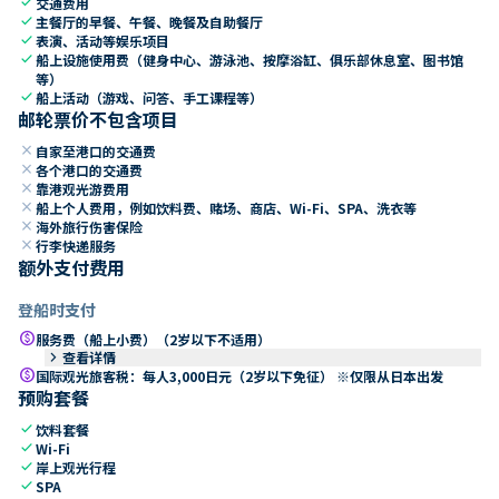
check
交通费用
check
主餐厅的早餐、午餐、晚餐及自助餐厅
check
表演、活动等娱乐项目
check
船上设施使用费（健身中心、游泳池、按摩浴缸、俱乐部休息室、图书馆
等）
check
船上活动（游戏、问答、手工课程等）
邮轮票价不包含项目
close
自家至港口的交通费
close
各个港口的交通费
close
靠港观光游费用
close
船上个人费用，例如饮料费、赌场、商店、Wi-Fi、SPA、洗衣等
close
海外旅行伤害保险
close
行李快递服务
额外支付费用
登船时支付
paid
服务费（船上小费）（2岁以下不适用）
keyboard_arrow_right
查看详情
paid
国际观光旅客税：每人3,000日元（2岁以下免征） ※仅限从日本出发
预购套餐
check
饮料套餐
check
Wi-Fi
check
岸上观光行程
check
SPA