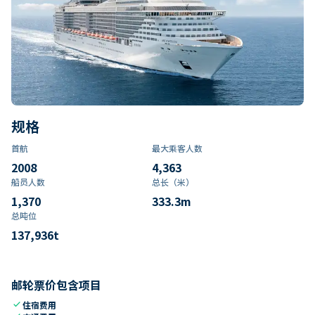
规格
首航
最大乘客人数
2008
4,363
船员人数
总长（米）
1,370
333.3
m
总吨位
137,936
t
邮轮票价包含项目
check
住宿费用