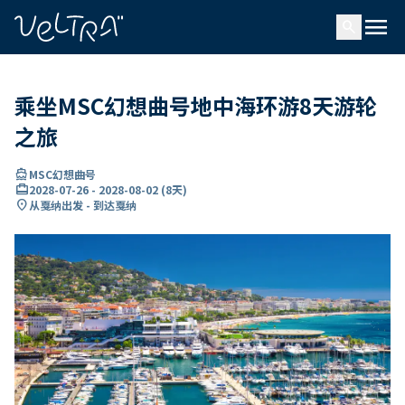
ading...
载
menu
…
search
乘坐MSC幻想曲号地中海环游8天游轮
之旅
directions_boat
MSC幻想曲号
card_travel
2028-07-26
-
2028-08-02
(
8天
)
location_on
从戛纳出发 - 到达戛纳