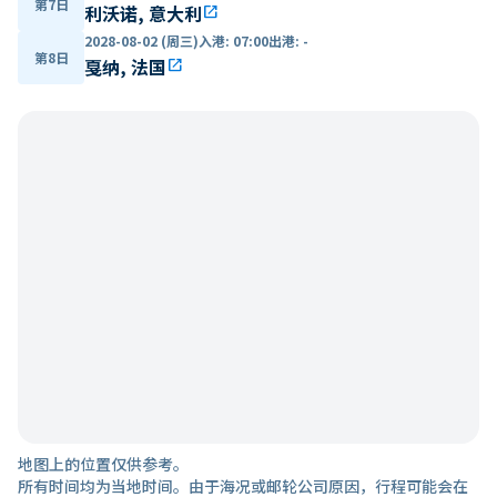
第7日
利沃诺, 意大利
open_in_new
2028-08-02 (周三)
入港
:
07:00
出港
:
-
第8日
戛纳, 法国
open_in_new
地图上的位置仅供参考。
所有时间均为当地时间。由于海况或邮轮公司原因，行程可能会在