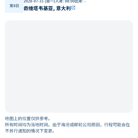
2028-07-31 (周一)
入港
:
08:00
出港
:
-
第8日
奇维塔韦基亚, 意大利
open_in_new
地图上的位置仅供参考。
所有时间均为当地时间。由于海况或邮轮公司原因，行程可能会在
不另行通知的情况下变更。