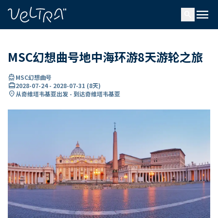
ading...
载
menu
…
search
MSC幻想曲号地中海环游8天游轮之旅
directions_boat
MSC幻想曲号
card_travel
2028-07-24
-
2028-07-31
(
8天
)
location_on
从奇维塔韦基亚出发 - 到达奇维塔韦基亚