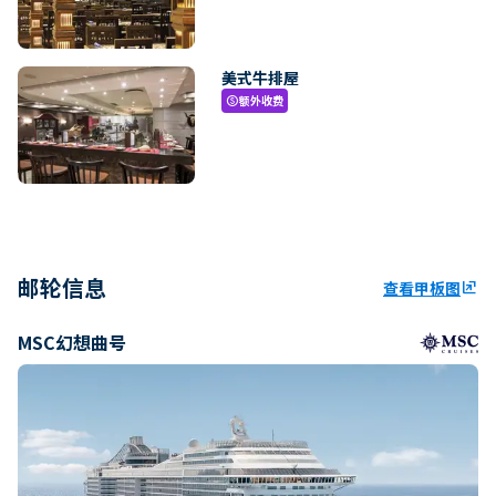
美式牛排屋
额外收费
paid
邮轮信息
查看甲板图
ungroup
MSC幻想曲号