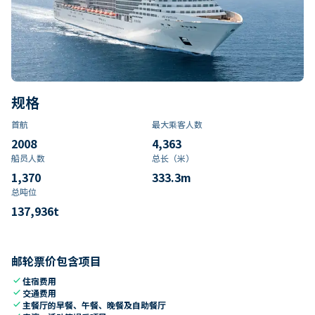
规格
首航
最大乘客人数
2008
4,363
船员人数
总长（米）
1,370
333.3
m
总吨位
137,936
t
邮轮票价包含项目
check
住宿费用
check
交通费用
check
主餐厅的早餐、午餐、晚餐及自助餐厅