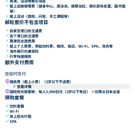
check
表演、活动等娱乐项目
check
船上设施使用费（健身中心、游泳池、按摩浴缸、俱乐部休息室、图书馆
等）
check
船上活动（游戏、问答、手工课程等）
邮轮票价不包含项目
close
自家至港口的交通费
close
各个港口的交通费
close
靠港观光游费用
close
船上个人费用，例如饮料费、赌场、商店、Wi-Fi、SPA、洗衣等
close
海外旅行伤害保险
close
行李快递服务
额外支付费用
登船时支付
paid
服务费（船上小费）（2岁以下不适用）
keyboard_arrow_right
查看详情
paid
国际观光旅客税：每人3,000日元（2岁以下免征） ※仅限从日本出发
预购套餐
check
饮料套餐
check
Wi-Fi
check
岸上观光行程
check
SPA