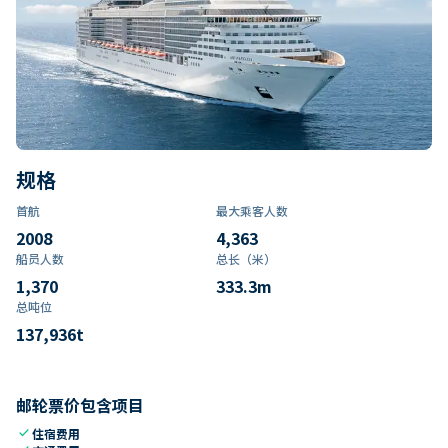
规格
首航
最大乘客人数
2008
4,363
船员人数
总长（米）
1,370
333.3
m
总吨位
137,936
t
邮轮票价包含项目
check
住宿费用