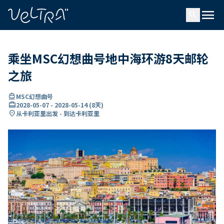
ading...
载
menu
…
search
乘坐MSC幻想曲号地中海环游8天邮轮
之旅
directions_boat
MSC幻想曲号
card_travel
2028-05-07
-
2028-05-14
(
8天
)
location_on
从卡利亚里出发 - 到达卡利亚里