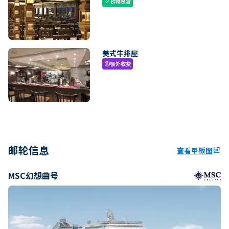
价格包含
check
美式牛排屋
额外收费
paid
邮轮信息
查看甲板图
ungroup
MSC幻想曲号