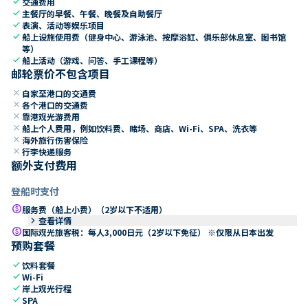
check
交通费用
check
主餐厅的早餐、午餐、晚餐及自助餐厅
check
表演、活动等娱乐项目
check
船上设施使用费（健身中心、游泳池、按摩浴缸、俱乐部休息室、图书馆
等）
check
船上活动（游戏、问答、手工课程等）
邮轮票价不包含项目
close
自家至港口的交通费
close
各个港口的交通费
close
靠港观光游费用
close
船上个人费用，例如饮料费、赌场、商店、Wi-Fi、SPA、洗衣等
close
海外旅行伤害保险
close
行李快递服务
额外支付费用
登船时支付
paid
服务费（船上小费）（2岁以下不适用）
keyboard_arrow_right
查看详情
paid
国际观光旅客税：每人3,000日元（2岁以下免征） ※仅限从日本出发
预购套餐
check
饮料套餐
check
Wi-Fi
check
岸上观光行程
check
SPA