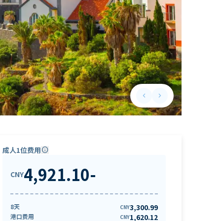
keyboard_arrow_left
keyboard_arrow_right
Previous slide
Next slide
成人1位费用
info
4,921.10
-
CNY
8天
3,300.99
CNY
港口费用
1,620.12
CNY