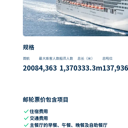
规格
首航
最大乘客人数
船员人数
总长（米）
总吨位
2008
4,363
1,370
333.3
m
137,93
邮轮票价包含项目
check
住宿费用
check
交通费用
check
主餐厅的早餐、午餐、晚餐及自助餐厅