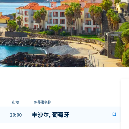
出港
停靠港名称
丰沙尔, 葡萄牙
20:00
open_in_new