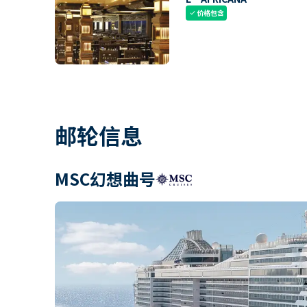
价格包含
check
邮轮信息
MSC幻想曲号