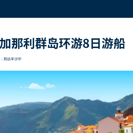
的加那利群岛环游8日游船
 - 到达丰沙尔