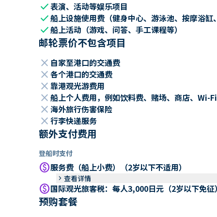
check
表演、活动等娱乐项目
check
船上设施使用费（健身中心、游泳池、按摩浴缸
check
船上活动（游戏、问答、手工课程等）
邮轮票价不包含项目
close
自家至港口的交通费
close
各个港口的交通费
close
靠港观光游费用
close
船上个人费用，例如饮料费、赌场、商店、Wi-Fi
close
海外旅行伤害保险
close
行李快递服务
额外支付费用
登船时支付
paid
服务费（船上小费）（2岁以下不适用）
keyboard_arrow_right
查看详情
paid
国际观光旅客税：每人3,000日元（2岁以下免征
预购套餐