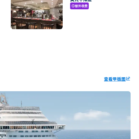
额外收费
paid
查看甲板图
ungroup