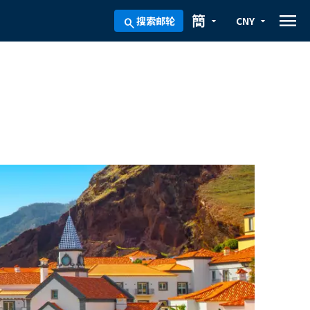
menu
簡
搜索邮轮
CNY
arrow_drop_down
arrow_drop_down
search