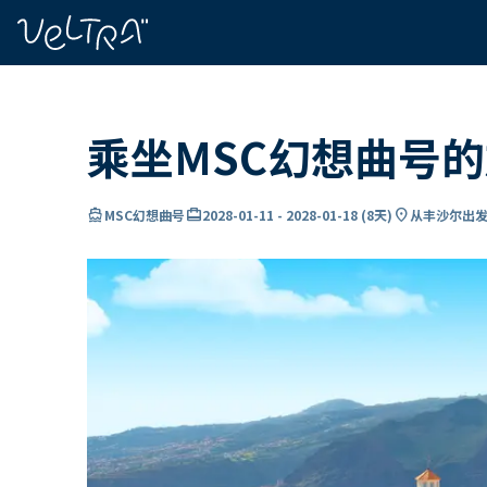
ading...
载
…
乘坐MSC幻想曲号
directions_boat
card_travel
location_on
MSC幻想曲号
2028-01-11
-
2028-01-18
(
8天
)
从丰沙尔出发