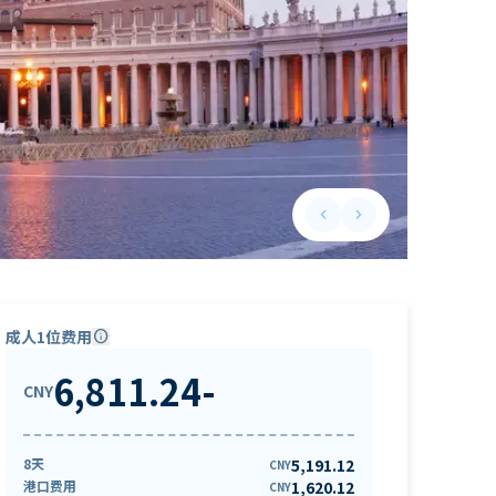
keyboard_arrow_left
keyboard_arrow_right
Previous slide
Next slide
成人1位费用
info
6,811.24
-
CNY
8天
5,191.12
CNY
港口费用
1,620.12
CNY