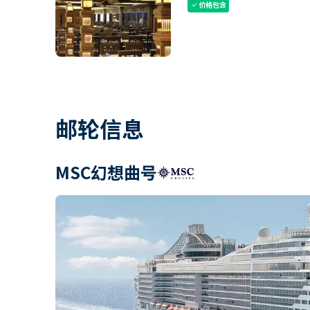
价格包含
check
邮轮信息
MSC幻想曲号