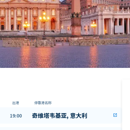
出港
停靠港名称
奇维塔韦基亚, 意大利
19:00
open_in_new