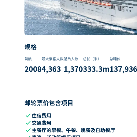
规格
首航
最大乘客人数
船员人数
总长（米）
总吨位
2008
4,363
1,370
333.3
m
137,93
邮轮票价包含项目
check
住宿费用
check
交通费用
check
主餐厅的早餐、午餐、晚餐及自助餐厅