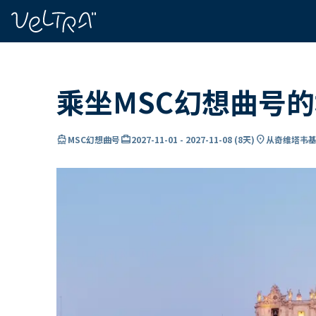
ading...
载
…
乘坐MSC幻想曲号
directions_boat
card_travel
location_on
MSC幻想曲号
2027-11-01
-
2027-11-08
(
8天
)
从奇维塔韦基