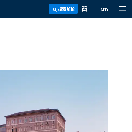
menu
簡
搜索邮轮
CNY
arrow_drop_down
arrow_drop_down
search