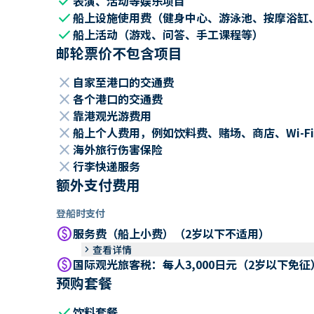
check
表演、活动等娱乐项目
check
船上设施使用费（健身中心、游泳池、按摩浴缸
check
船上活动（游戏、问答、手工课程等）
邮轮票价不包含项目
close
自家至港口的交通费
close
各个港口的交通费
close
靠港观光游费用
close
船上个人费用，例如饮料费、赌场、商店、Wi-Fi
close
海外旅行伤害保险
close
行李快递服务
额外支付费用
登船时支付
paid
服务费（船上小费）（2岁以下不适用）
keyboard_arrow_right
查看详情
paid
国际观光旅客税：每人3,000日元（2岁以下免征
预购套餐
check
饮料套餐