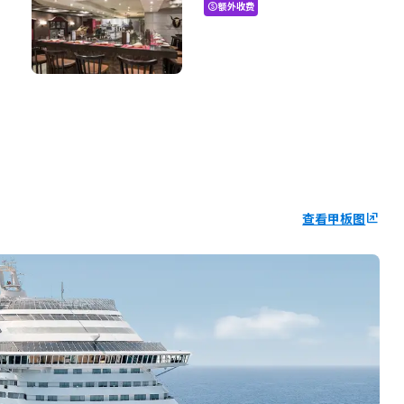
额外收费
paid
查看甲板图
ungroup