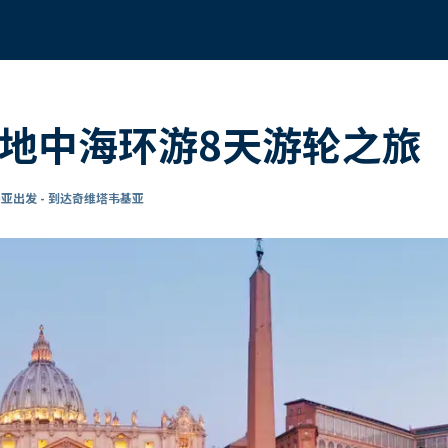
的地中海环游8天游轮之旅
亚出发 - 到达奇维塔韦基亚