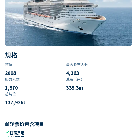
规格
首航
最大乘客人数
2008
4,363
船员人数
总长（米）
1,370
333.3
m
总吨位
137,936
t
邮轮票价包含项目
check
住宿费用