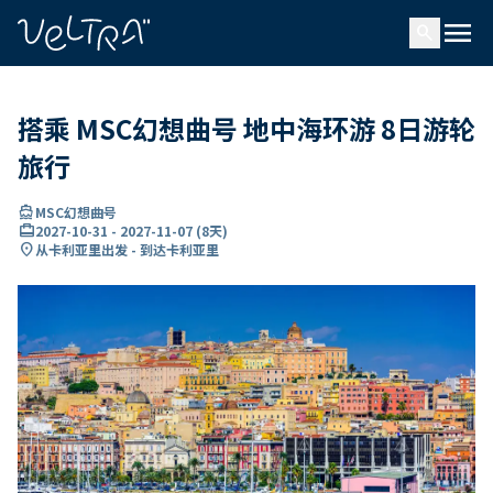
ading...
载
menu
…
search
搭乘 MSC幻想曲号 地中海环游 8日游轮
旅行
directions_boat
MSC幻想曲号
card_travel
2027-10-31
-
2027-11-07
(
8天
)
location_on
从卡利亚里出发 - 到达卡利亚里