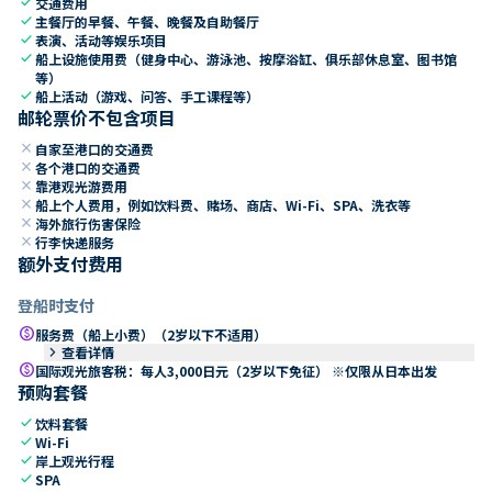
check
交通费用
check
主餐厅的早餐、午餐、晚餐及自助餐厅
check
表演、活动等娱乐项目
check
船上设施使用费（健身中心、游泳池、按摩浴缸、俱乐部休息室、图书馆
等）
check
船上活动（游戏、问答、手工课程等）
邮轮票价不包含项目
close
自家至港口的交通费
close
各个港口的交通费
close
靠港观光游费用
close
船上个人费用，例如饮料费、赌场、商店、Wi-Fi、SPA、洗衣等
close
海外旅行伤害保险
close
行李快递服务
额外支付费用
登船时支付
paid
服务费（船上小费）（2岁以下不适用）
keyboard_arrow_right
查看详情
paid
国际观光旅客税：每人3,000日元（2岁以下免征） ※仅限从日本出发
预购套餐
check
饮料套餐
check
Wi-Fi
check
岸上观光行程
check
SPA