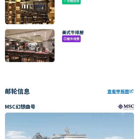
价格包含
check
美式牛排屋
额外收费
paid
邮轮信息
查看甲板图
ungroup
MSC幻想曲号