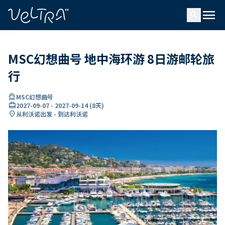
ading...
载
menu
…
search
MSC幻想曲号 地中海环游 8日游邮轮旅
行
directions_boat
MSC幻想曲号
card_travel
2027-09-07
-
2027-09-14
(
8天
)
location_on
从利沃诺出发 - 到达利沃诺