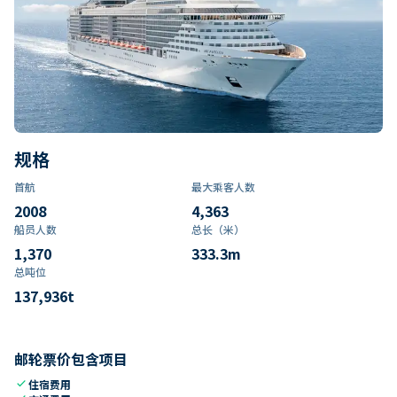
规格
首航
最大乘客人数
2008
4,363
船员人数
总长（米）
1,370
333.3
m
总吨位
137,936
t
邮轮票价包含项目
check
住宿费用