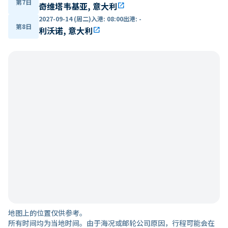
第7日
奇维塔韦基亚, 意大利
open_in_new
2027-09-14 (周二)
入港
:
08:00
出港
:
-
第8日
利沃诺, 意大利
open_in_new
地图上的位置仅供参考。
所有时间均为当地时间。由于海况或邮轮公司原因，行程可能会在