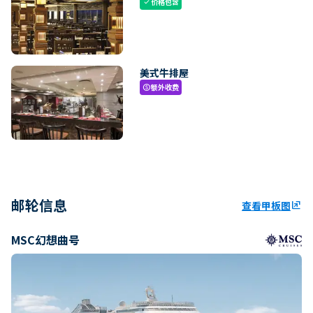
价格包含
check
美式牛排屋
额外收费
paid
邮轮信息
查看甲板图
ungroup
MSC幻想曲号