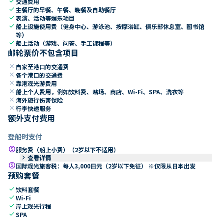
check
交通费用
check
主餐厅的早餐、午餐、晚餐及自助餐厅
check
表演、活动等娱乐项目
check
船上设施使用费（健身中心、游泳池、按摩浴缸、俱乐部休息室、图书馆
等）
check
船上活动（游戏、问答、手工课程等）
邮轮票价不包含项目
close
自家至港口的交通费
close
各个港口的交通费
close
靠港观光游费用
close
船上个人费用，例如饮料费、赌场、商店、Wi-Fi、SPA、洗衣等
close
海外旅行伤害保险
close
行李快递服务
额外支付费用
登船时支付
paid
服务费（船上小费）（2岁以下不适用）
keyboard_arrow_right
查看详情
paid
国际观光旅客税：每人3,000日元（2岁以下免征） ※仅限从日本出发
预购套餐
check
饮料套餐
check
Wi-Fi
check
岸上观光行程
check
SPA