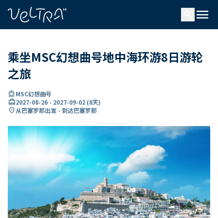
ading...
载
menu
…
search
乘坐MSC幻想曲号地中海环游8日游轮
之旅
directions_boat
MSC幻想曲号
card_travel
2027-08-26
-
2027-09-02
(
8天
)
location_on
从巴塞罗那出发 - 到达巴塞罗那