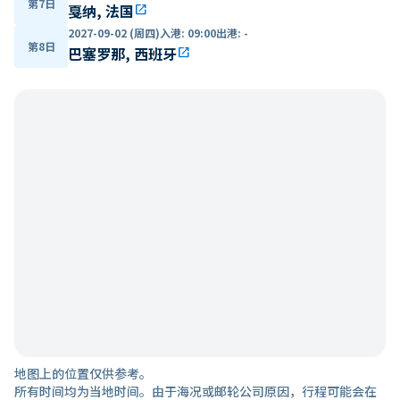
第7日
戛纳, 法国
open_in_new
2027-09-02 (周四)
入港
:
09:00
出港
:
-
第8日
巴塞罗那, 西班牙
open_in_new
地图上的位置仅供参考。
所有时间均为当地时间。由于海况或邮轮公司原因，行程可能会在