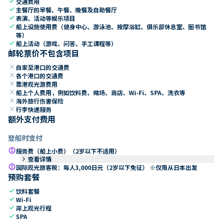
check
交通费用
check
主餐厅的早餐、午餐、晚餐及自助餐厅
check
表演、活动等娱乐项目
check
船上设施使用费（健身中心、游泳池、按摩浴缸、俱乐部休息室、图书馆
等）
check
船上活动（游戏、问答、手工课程等）
邮轮票价不包含项目
close
自家至港口的交通费
close
各个港口的交通费
close
靠港观光游费用
close
船上个人费用，例如饮料费、赌场、商店、Wi-Fi、SPA、洗衣等
close
海外旅行伤害保险
close
行李快递服务
额外支付费用
登船时支付
paid
服务费（船上小费）（2岁以下不适用）
keyboard_arrow_right
查看详情
paid
国际观光旅客税：每人3,000日元（2岁以下免征） ※仅限从日本出发
预购套餐
check
饮料套餐
check
Wi-Fi
check
岸上观光行程
check
SPA