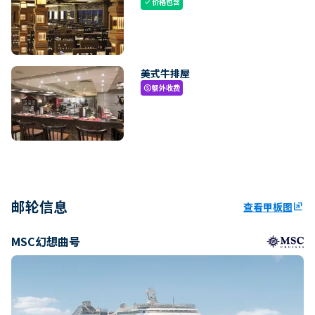
价格包含
check
美式牛排屋
额外收费
paid
邮轮信息
查看甲板图
ungroup
MSC幻想曲号