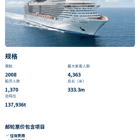
规格
首航
最大乘客人数
2008
4,363
船员人数
总长（米）
1,370
333.3
m
总吨位
137,936
t
邮轮票价包含项目
check
住宿费用