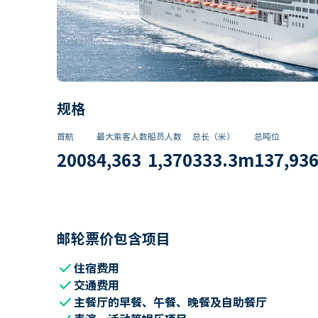
规格
首航
最大乘客人数
船员人数
总长（米）
总吨位
2008
4,363
1,370
333.3
m
137,93
邮轮票价包含项目
check
住宿费用
check
交通费用
check
主餐厅的早餐、午餐、晚餐及自助餐厅