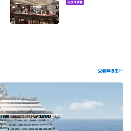
额外收费
paid
查看甲板图
ungroup