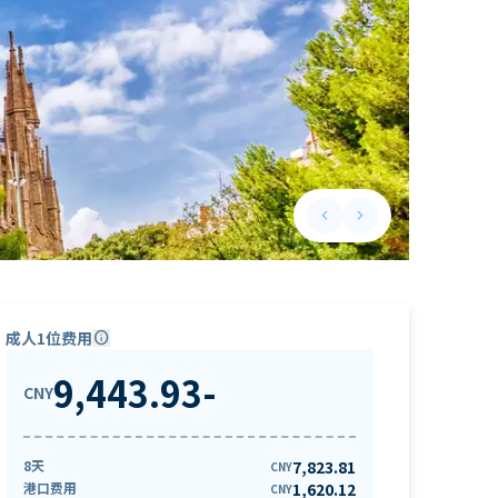
keyboard_arrow_left
keyboard_arrow_right
Previous slide
Next slide
成人1位费用
info
9,443.93
-
CNY
8天
7,823.81
CNY
港口费用
1,620.12
CNY