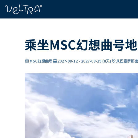
ading...
载
…
乘坐MSC幻想曲号
directions_boat
card_travel
location_on
MSC幻想曲号
2027-08-12
-
2027-08-19
(
8天
)
从巴塞罗那出