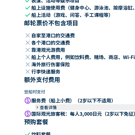
check
表演、活动等娱乐项目
check
船上设施使用费（健身中心、游泳池、按摩浴缸
check
船上活动（游戏、问答、手工课程等）
邮轮票价不包含项目
close
自家至港口的交通费
close
各个港口的交通费
close
靠港观光游费用
close
船上个人费用，例如饮料费、赌场、商店、Wi-Fi
close
海外旅行伤害保险
close
行李快递服务
额外支付费用
登船时支付
paid
服务费（船上小费）（2岁以下不适用）
keyboard_arrow_right
查看详情
paid
国际观光旅客税：每人3,000日元（2岁以下免征
预购套餐
check
饮料套餐