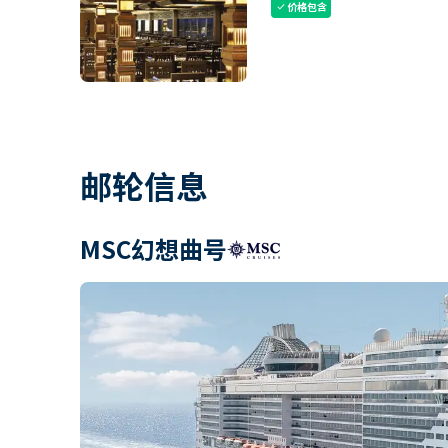
价格包含
check
邮轮信息
MSC幻想曲号