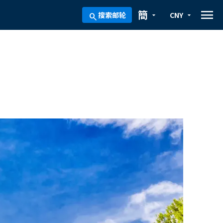
menu
簡
搜索邮轮
CNY
arrow_drop_down
arrow_drop_down
search