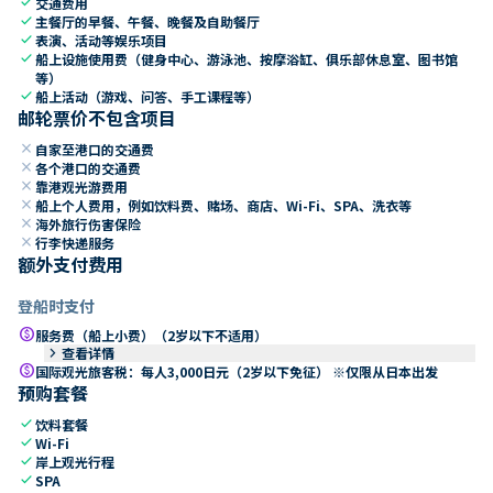
check
交通费用
check
主餐厅的早餐、午餐、晚餐及自助餐厅
check
表演、活动等娱乐项目
check
船上设施使用费（健身中心、游泳池、按摩浴缸、俱乐部休息室、图书馆
等）
check
船上活动（游戏、问答、手工课程等）
邮轮票价不包含项目
close
自家至港口的交通费
close
各个港口的交通费
close
靠港观光游费用
close
船上个人费用，例如饮料费、赌场、商店、Wi-Fi、SPA、洗衣等
close
海外旅行伤害保险
close
行李快递服务
额外支付费用
登船时支付
paid
服务费（船上小费）（2岁以下不适用）
keyboard_arrow_right
查看详情
paid
国际观光旅客税：每人3,000日元（2岁以下免征） ※仅限从日本出发
预购套餐
check
饮料套餐
check
Wi-Fi
check
岸上观光行程
check
SPA