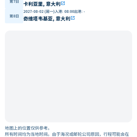
第7日
卡利亚里, 意大利
open_in_new
2027-08-02 (周一)
入港
:
08:00
出港
:
-
第8日
奇维塔韦基亚, 意大利
open_in_new
地图上的位置仅供参考。
所有时间均为当地时间。由于海况或邮轮公司原因，行程可能会在