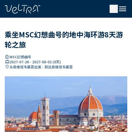
ading...
载
menu
…
search
乘坐MSC幻想曲号的地中海环游8天游
轮之旅
directions_boat
MSC幻想曲号
card_travel
2027-07-26
-
2027-08-02
(
8天
)
location_on
从奇维塔韦基亚出发 - 到达奇维塔韦基亚