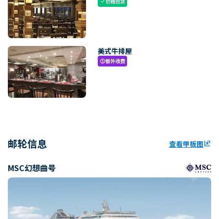
价格包含
check
美式牛排屋
额外收费
paid
邮轮信息
查看甲板图
ungroup
MSC幻想曲号