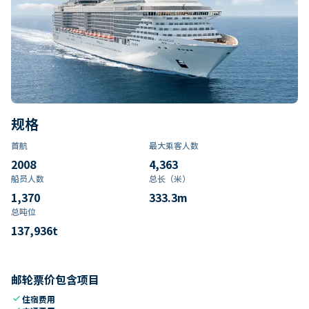
规格
首航
最大乘客人数
2008
4,363
船员人数
总长（米）
1,370
333.3
m
总吨位
137,936
t
邮轮票价包含项目
check
住宿费用