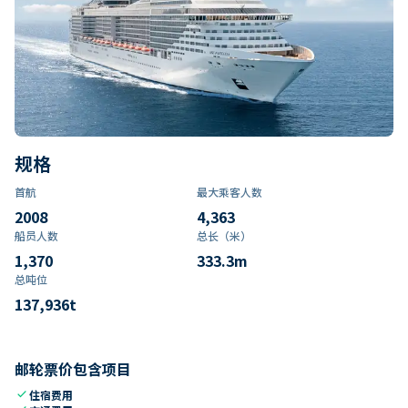
规格
首航
最大乘客人数
2008
4,363
船员人数
总长（米）
1,370
333.3
m
总吨位
137,936
t
邮轮票价包含项目
check
住宿费用