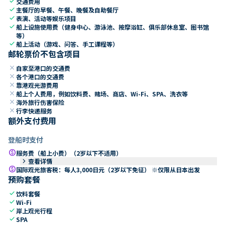
check
交通费用
check
主餐厅的早餐、午餐、晚餐及自助餐厅
check
表演、活动等娱乐项目
check
船上设施使用费（健身中心、游泳池、按摩浴缸、俱乐部休息室、图书馆
等）
check
船上活动（游戏、问答、手工课程等）
邮轮票价不包含项目
close
自家至港口的交通费
close
各个港口的交通费
close
靠港观光游费用
close
船上个人费用，例如饮料费、赌场、商店、Wi-Fi、SPA、洗衣等
close
海外旅行伤害保险
close
行李快递服务
额外支付费用
登船时支付
paid
服务费（船上小费）（2岁以下不适用）
keyboard_arrow_right
查看详情
paid
国际观光旅客税：每人3,000日元（2岁以下免征） ※仅限从日本出发
预购套餐
check
饮料套餐
check
Wi-Fi
check
岸上观光行程
check
SPA