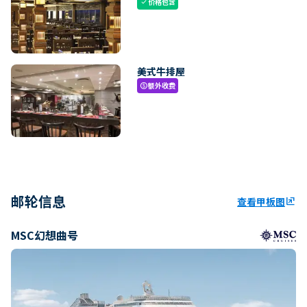
价格包含
check
美式牛排屋
额外收费
paid
邮轮信息
查看甲板图
ungroup
MSC幻想曲号