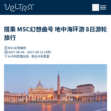
ading...
载
menu
…
search
搭乘 MSC幻想曲号 地中海环游 8日游轮
旅行
directions_boat
MSC幻想曲号
card_travel
2027-06-06
-
2027-06-13
(
8天
)
location_on
从卡利亚里出发 - 到达卡利亚里