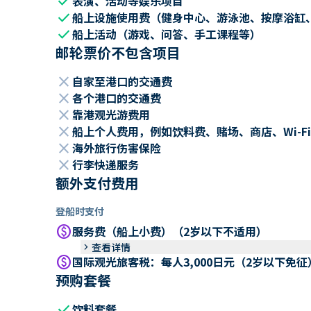
check
表演、活动等娱乐项目
check
船上设施使用费（健身中心、游泳池、按摩浴缸
check
船上活动（游戏、问答、手工课程等）
邮轮票价不包含项目
close
自家至港口的交通费
close
各个港口的交通费
close
靠港观光游费用
close
船上个人费用，例如饮料费、赌场、商店、Wi-Fi
close
海外旅行伤害保险
close
行李快递服务
额外支付费用
登船时支付
paid
服务费（船上小费）（2岁以下不适用）
keyboard_arrow_right
查看详情
paid
国际观光旅客税：每人3,000日元（2岁以下免征
预购套餐
check
饮料套餐