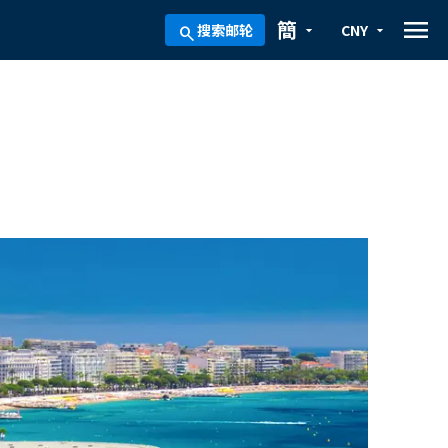
menu
簡
搜索邮轮
CNY
arrow_drop_down
arrow_drop_down
search