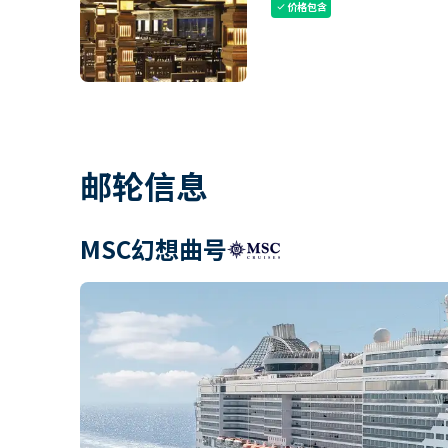
价格包含
check
邮轮信息
MSC幻想曲号