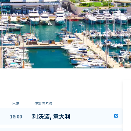
出港
停靠港名称
利沃诺, 意大利
18:00
open_in_new