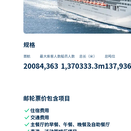
规格
首航
最大乘客人数
船员人数
总长（米）
总吨位
2008
4,363
1,370
333.3
m
137,93
邮轮票价包含项目
check
住宿费用
check
交通费用
check
主餐厅的早餐、午餐、晚餐及自助餐厅