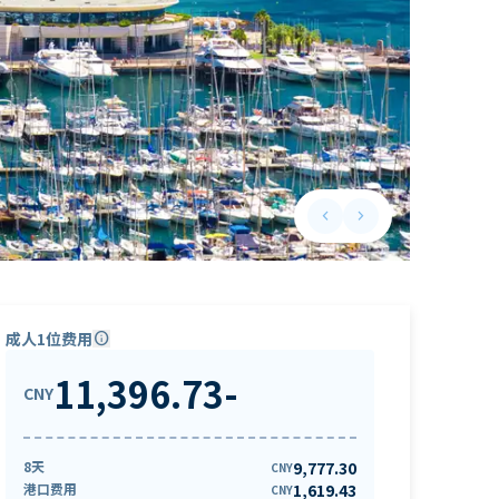
keyboard_arrow_left
keyboard_arrow_right
Previous slide
Next slide
成人1位费用
info
11,396.73
-
CNY
8天
9,777.30
CNY
港口费用
1,619.43
CNY