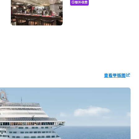
额外收费
paid
查看甲板图
ungroup