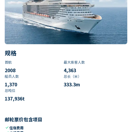
规格
首航
最大乘客人数
2008
4,363
船员人数
总长（米）
1,370
333.3
m
总吨位
137,936
t
邮轮票价包含项目
check
住宿费用