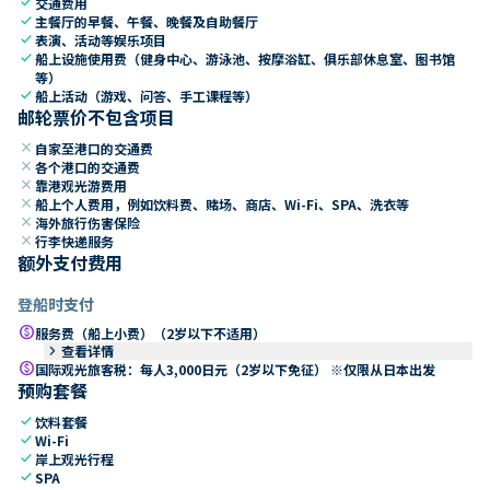
check
交通费用
check
主餐厅的早餐、午餐、晚餐及自助餐厅
check
表演、活动等娱乐项目
check
船上设施使用费（健身中心、游泳池、按摩浴缸、俱乐部休息室、图书馆
等）
check
船上活动（游戏、问答、手工课程等）
邮轮票价不包含项目
close
自家至港口的交通费
close
各个港口的交通费
close
靠港观光游费用
close
船上个人费用，例如饮料费、赌场、商店、Wi-Fi、SPA、洗衣等
close
海外旅行伤害保险
close
行李快递服务
额外支付费用
登船时支付
paid
服务费（船上小费）（2岁以下不适用）
keyboard_arrow_right
查看详情
paid
国际观光旅客税：每人3,000日元（2岁以下免征） ※仅限从日本出发
预购套餐
check
饮料套餐
check
Wi-Fi
check
岸上观光行程
check
SPA