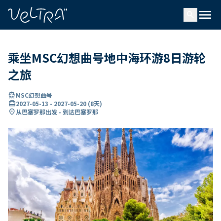
ading...
载
menu
…
search
乘坐MSC幻想曲号地中海环游8日游轮
之旅
directions_boat
MSC幻想曲号
card_travel
2027-05-13
-
2027-05-20
(
8天
)
location_on
从巴塞罗那出发 - 到达巴塞罗那