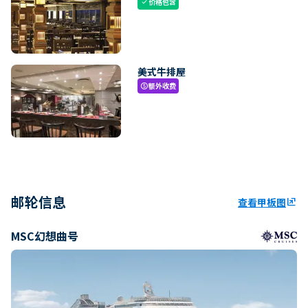
价格包含
check
美式牛排屋
额外收费
paid
邮轮信息
查看甲板图
ungroup
MSC幻想曲号