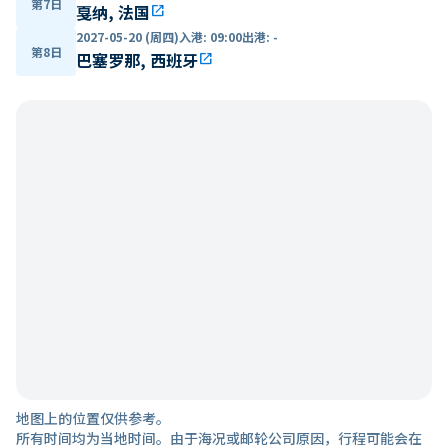
第7日
戛纳, 法国
open_in_new
2027-05-20 (周四)
入港
:
09:00
出港
:
-
第8日
巴塞罗那, 西班牙
open_in_new
地图上的位置仅供参考。
所有时间均为当地时间。由于海况或邮轮公司原因，行程可能会在