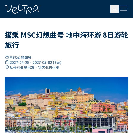
ading...
载
menu
…
search
搭乘 MSC幻想曲号 地中海环游 8日游轮
旅行
directions_boat
MSC幻想曲号
card_travel
2027-04-25
-
2027-05-02
(
8天
)
location_on
从卡利亚里出发 - 到达卡利亚里