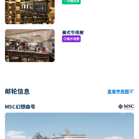
价格包含
check
美式牛排屋
额外收费
paid
邮轮信息
查看甲板图
ungroup
MSC幻想曲号