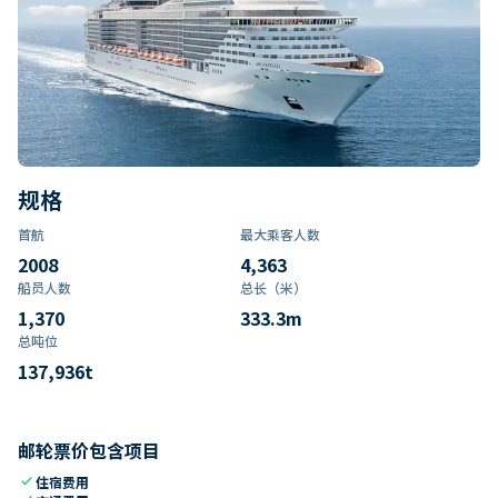
规格
首航
最大乘客人数
2008
4,363
船员人数
总长（米）
1,370
333.3
m
总吨位
137,936
t
邮轮票价包含项目
check
住宿费用