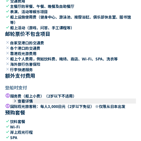
check
交通费用
check
主餐厅的早餐、午餐、晚餐及自助餐厅
check
表演、活动等娱乐项目
check
船上设施使用费（健身中心、游泳池、按摩浴缸、俱乐部休息室、图书馆
等）
check
船上活动（游戏、问答、手工课程等）
邮轮票价不包含项目
close
自家至港口的交通费
close
各个港口的交通费
close
靠港观光游费用
close
船上个人费用，例如饮料费、赌场、商店、Wi-Fi、SPA、洗衣等
close
海外旅行伤害保险
close
行李快递服务
额外支付费用
登船时支付
paid
服务费（船上小费）（2岁以下不适用）
keyboard_arrow_right
查看详情
paid
国际观光旅客税：每人3,000日元（2岁以下免征） ※仅限从日本出发
预购套餐
check
饮料套餐
check
Wi-Fi
check
岸上观光行程
check
SPA