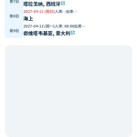
第7日
塔拉戈纳, 西班牙
open_in_new
2027-04-11 (周日)
入港
:
-
出港
:
-
第8日
海上
2027-04-12 (周一)
入港
:
08:00
出港
:
-
第9日
奇维塔韦基亚, 意大利
open_in_new