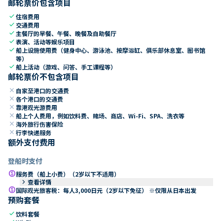
邮轮票价包含项目
check
住宿费用
check
交通费用
check
主餐厅的早餐、午餐、晚餐及自助餐厅
check
表演、活动等娱乐项目
check
船上设施使用费（健身中心、游泳池、按摩浴缸、俱乐部休息室、图书馆
等）
check
船上活动（游戏、问答、手工课程等）
邮轮票价不包含项目
close
自家至港口的交通费
close
各个港口的交通费
close
靠港观光游费用
close
船上个人费用，例如饮料费、赌场、商店、Wi-Fi、SPA、洗衣等
close
海外旅行伤害保险
close
行李快递服务
额外支付费用
登船时支付
paid
服务费（船上小费）（2岁以下不适用）
keyboard_arrow_right
查看详情
paid
国际观光旅客税：每人3,000日元（2岁以下免征） ※仅限从日本出发
预购套餐
check
饮料套餐