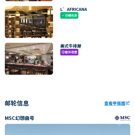
L’AFRICANA
价格包含
check
美式牛排屋
额外收费
paid
邮轮信息
查看甲板图
ungroup
MSC幻想曲号