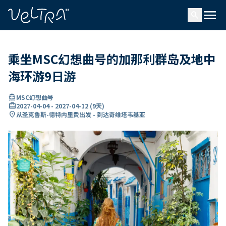
ading...
载
menu
…
search
乘坐MSC幻想曲号的加那利群岛及地中
海环游9日游
directions_boat
MSC幻想曲号
card_travel
2027-04-04
-
2027-04-12
(
9天
)
location_on
从圣克鲁斯-德特内里费出发 - 到达奇维塔韦基亚