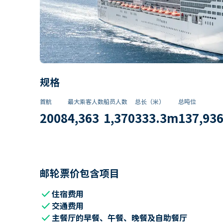
规格
首航
最大乘客人数
船员人数
总长（米）
总吨位
2008
4,363
1,370
333.3
m
137,93
邮轮票价包含项目
check
住宿费用
check
交通费用
check
主餐厅的早餐、午餐、晚餐及自助餐厅