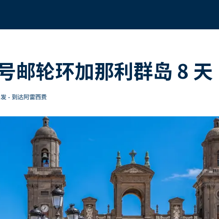
ia 号邮轮环加那利群岛 8 天
发 - 到达阿雷西费