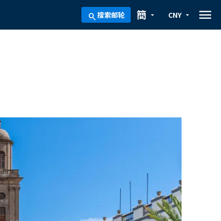
menu
簡
搜索邮轮
CNY
arrow_drop_down
arrow_drop_down
search