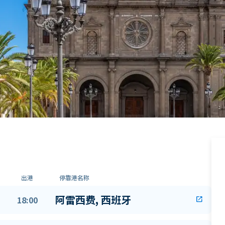
出港
停靠港名称
阿雷西费, 西班牙
18:00
open_in_new