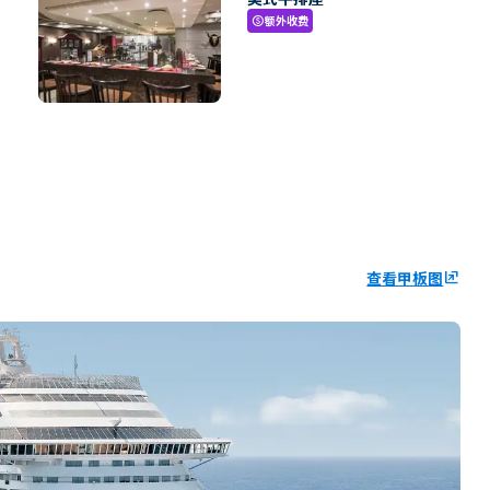
额外收费
paid
查看甲板图
ungroup