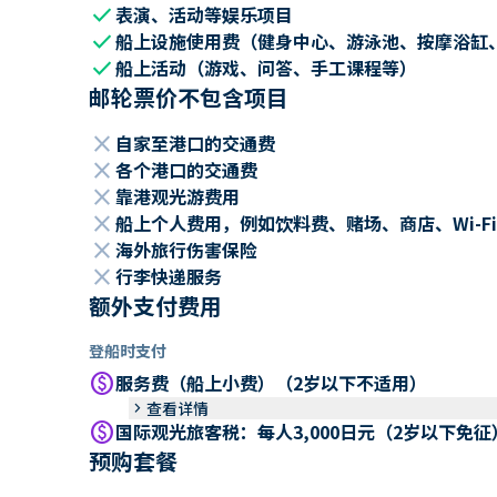
check
表演、活动等娱乐项目
check
船上设施使用费（健身中心、游泳池、按摩浴缸
check
船上活动（游戏、问答、手工课程等）
邮轮票价不包含项目
close
自家至港口的交通费
close
各个港口的交通费
close
靠港观光游费用
close
船上个人费用，例如饮料费、赌场、商店、Wi-Fi
close
海外旅行伤害保险
close
行李快递服务
额外支付费用
登船时支付
paid
服务费（船上小费）（2岁以下不适用）
keyboard_arrow_right
查看详情
paid
国际观光旅客税：每人3,000日元（2岁以下免征
预购套餐