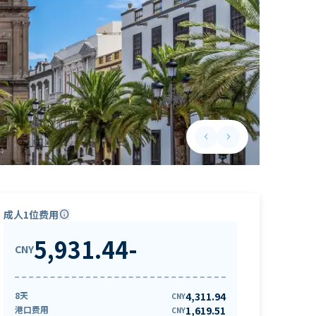
keyboard_arrow_left
keyboard_arrow_right
Previous slide
Next slide
成人1位费用
info
5,931.44
-
CNY
8天
4,311.94
CNY
港口费用
1,619.51
CNY