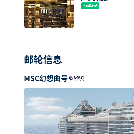
价格包含
check
邮轮信息
MSC幻想曲号