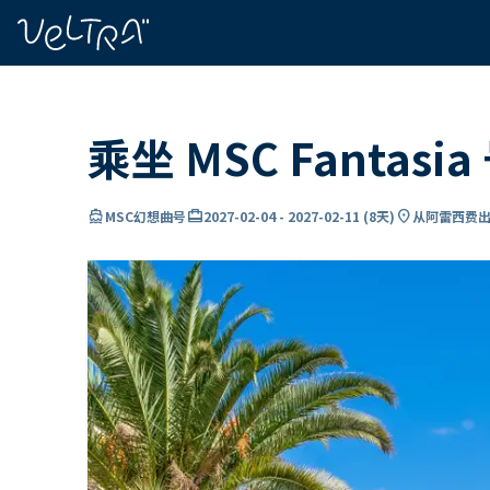
ading...
载
…
乘坐 MSC Fantas
directions_boat
card_travel
location_on
MSC幻想曲号
2027-02-04
-
2027-02-11
(
8天
)
从阿雷西费出